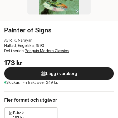
Painter of Signs
Av
R. K. Narayan
Häftad, Engelska, 1993
Del i serien
Penguin Modern Classics
173 kr
Lägg i varukorg
Skickas
.
Fri frakt över 249 kr.
Fler format och utgåvor
E-bok
162 kr