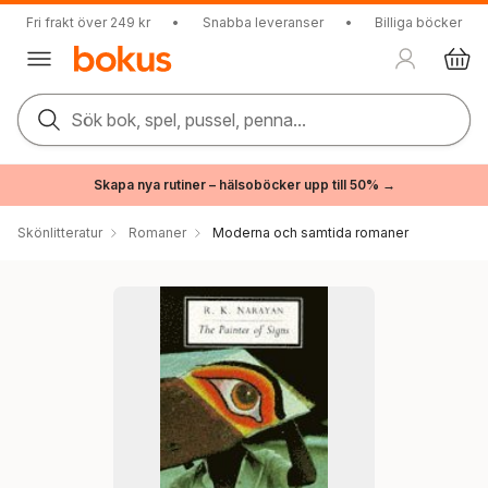
Fri frakt över 249 kr
•
Snabba leveranser
•
Billiga böcker
Sök bok, spel, pussel, penna...
Skapa nya rutiner – hälsoböcker upp till 50% →
Skönlitteratur
Romaner
Moderna och samtida romaner