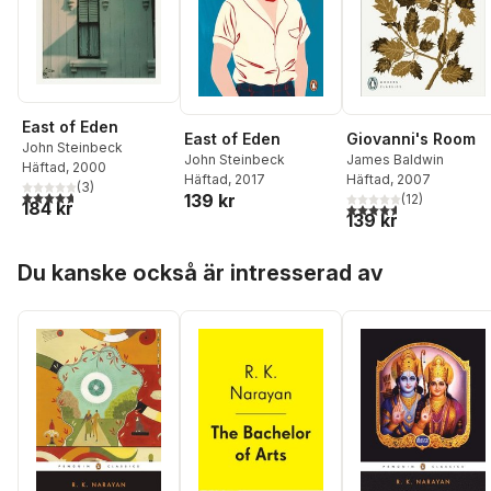
East of Eden
East of Eden
Giovanni's Room
John Steinbeck
John Steinbeck
James Baldwin
Häftad
, 2000
Häftad
, 2017
Häftad
, 2007
(
3
)
4,7
utav 5 stjärnor. Totalt antal röster:
139 kr
(
12
)
184 kr
4,6
utav 5 stjärnor. Tota
139 kr
Hoppa över listan
Du kanske också är intresserad av