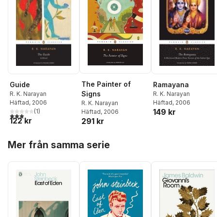
The Painter of
Guide
Ramayana
Signs
R. K. Narayan
R. K. Narayan
Häftad
, 2006
Häftad
, 2006
R. K. Narayan
149 kr
(
1
)
Häftad
, 2006
3,0
utav 5 stjärnor. Totalt antal röster:
122 kr
291 kr
Hoppa över listan
Mer från samma serie