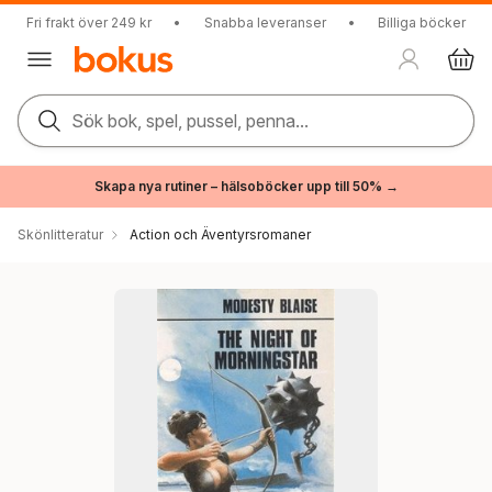
Fri frakt över 249 kr
•
Snabba leveranser
•
Billiga böcker
Sök bok, spel, pussel, penna...
Skapa nya rutiner – hälsoböcker upp till 50% →
Skönlitteratur
Action och Äventyrsromaner