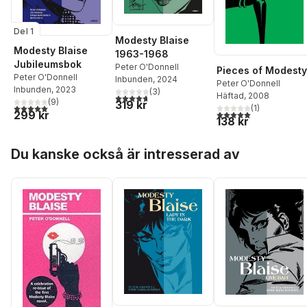
Del 1
Modesty Blaise
Modesty Blaise
1963-1968
Jubileumsbok
Peter O'Donnell
Pieces of Modesty
Peter O'Donnell
Inbunden
, 2024
Peter O'Donnell
Inbunden
, 2023
(
3
)
Häftad
, 2008
4,7
utav 5 stjärnor. Totalt antal röster:
(
9
)
319 kr
5,0
utav 5 stjärnor. Totalt antal röster:
(
1
)
5,0
utav 5 stjärnor. Tota
299 kr
138 kr
Hoppa över listan
Du kanske också är intresserad av