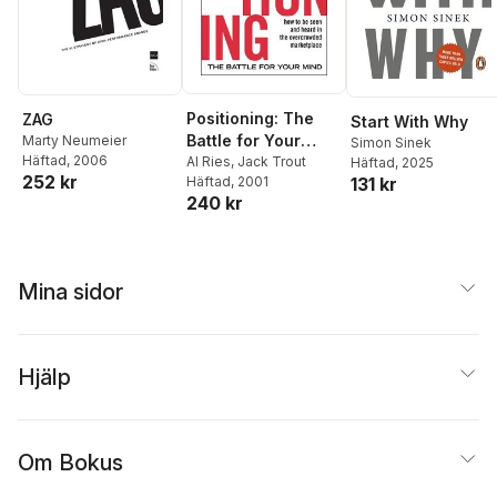
Positioning: The
ZAG
Start With Why
Battle for Your
Marty Neumeier
Simon Sinek
Häftad
, 2006
Mind
Al Ries
,
Jack Trout
Häftad
, 2025
252 kr
Häftad
, 2001
131 kr
240 kr
Mina sidor
Hjälp
Om Bokus