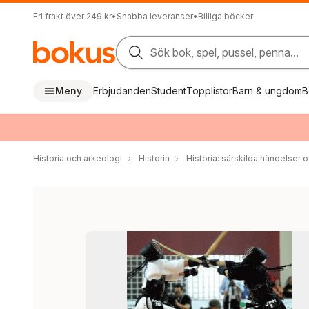
Fri frakt över 249 kr
•
Snabba leveranser
•
Billiga böcker
Sök bok, spel, pussel, penna...
Meny
Erbjudanden
Student
Topplistor
Barn & ungdom
B
Historia och arkeologi
Historia
Historia: särskilda händelser