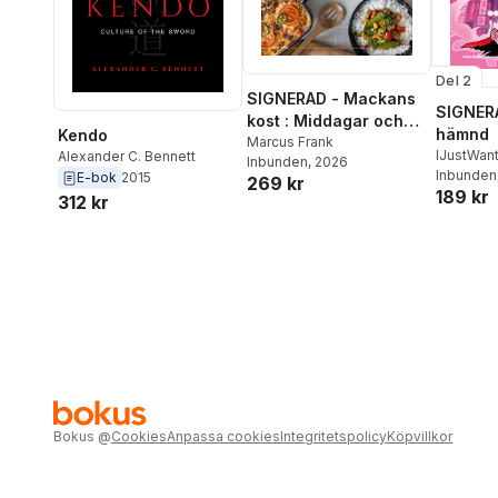
Del 2
SIGNERAD - Mackans
SIGNERA
kost : Middagar och
hämnd
Kendo
matlådor
Marcus Frank
IJustWan
Alexander C. Bennett
Inbunden
, 2026
Adolphs
Inbunden
E-bok
2015
269 kr
189 kr
Beer
,
Vic
312 kr
Bokus
@
Cookies
Anpassa cookies
Integritetspolicy
Köpvillkor