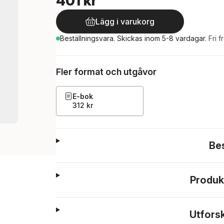
401 kr
Lägg i varukorg
Beställningsvara.
Skickas
inom 5-8 vardagar
.
Fri f
Fler format och utgåvor
E-bok
312 kr
Be
Produk
Utfors