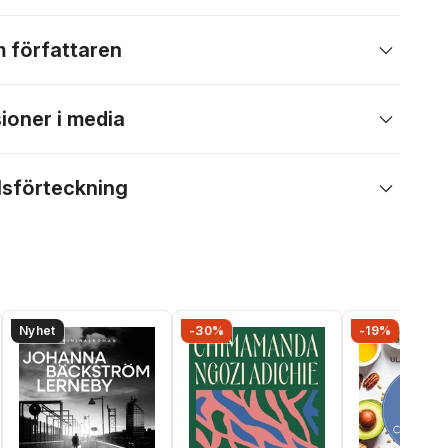
 författaren
ioner i media
lsförteckning
Nyhet
-30%
-19%