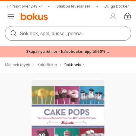
Fri frakt över 249 kr
•
Snabba leveranser
•
Billiga böcker
Sök bok, spel, pussel, penna...
Skapa nya rutiner – hälsoböcker upp till 50% →
Mat och dryck
Kokböcker
Bakböcker