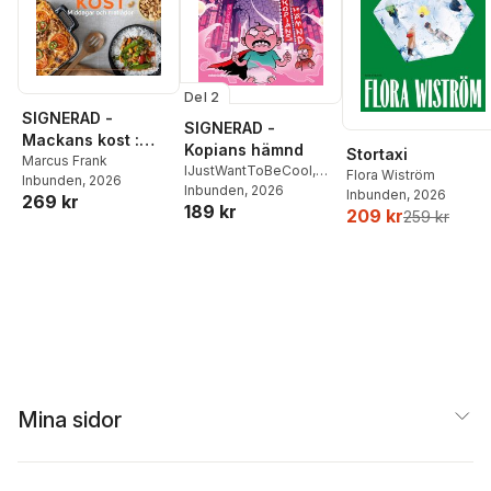
Del 2
SIGNERAD -
SIGNERAD -
Mackans kost :
Kopians hämnd
Stortaxi
Middagar och
Marcus Frank
IJustWantToBeCool
,
Flora Wiström
Inbunden
, 2026
matlådor
Joel Adolphson
Inbunden
, 2026
,
Emil
Inbunden
, 2026
269 kr
189 kr
Ejdemo Beer
,
Victor
209 kr
259 kr
Beer
Mina sidor