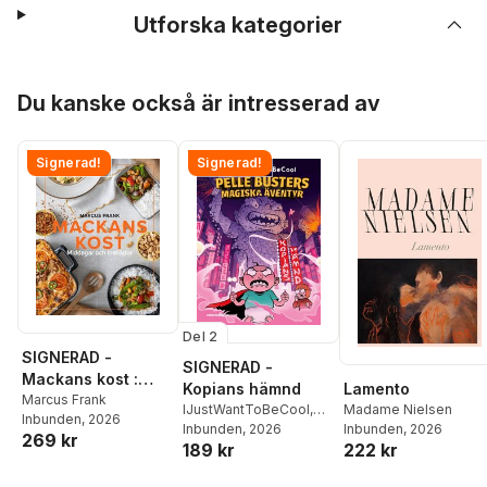
Utforska kategorier
Hoppa över listan
Du kanske också är intresserad av
Signerad!
Signerad!
Del 2
SIGNERAD -
SIGNERAD -
Mackans kost :
Lamento
Kopians hämnd
Middagar och
Marcus Frank
Madame Nielsen
IJustWantToBeCool
,
Inbunden
, 2026
matlådor
Inbunden
, 2026
Joel Adolphson
Inbunden
, 2026
,
Emil
269 kr
222 kr
189 kr
Ejdemo Beer
,
Victor
Beer