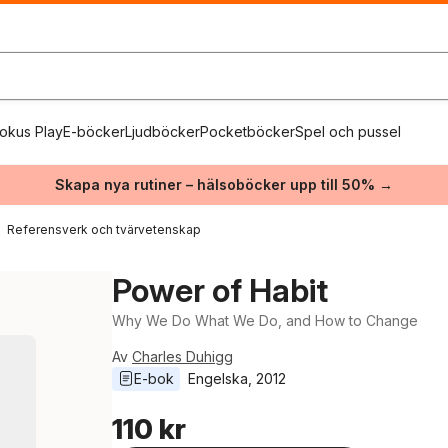
okus Play
E-böcker
Ljudböcker
Pocketböcker
Spel och pussel
Skapa nya rutiner – hälsoböcker upp till 50% →
Referensverk och tvärvetenskap
Power of Habit
Why We Do What We Do, and How to Change
Av
Charles Duhigg
E-bok
Engelska
, 
2012
110 kr