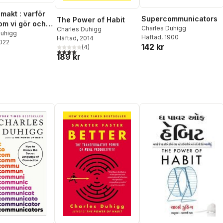
makt : varför
Supercommunicators
The Power of Habit
som vi gör och
Charles Duhigg
Charles Duhigg
kan ändra på
Duhigg
Häftad
, 1900
Häftad
, 2014
2022
142 kr
(
4
)
4,0
utav 5 stjärnor. Totalt antal röster:
189 kr