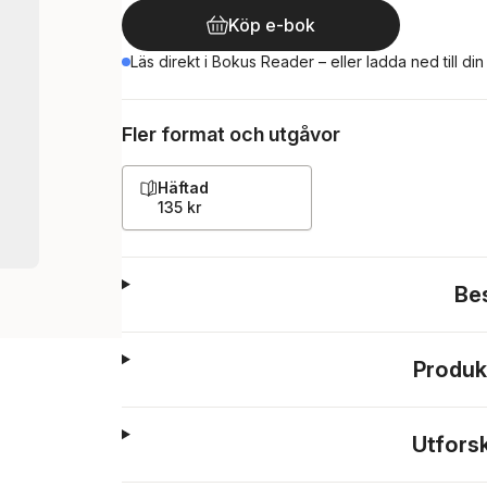
Köp e-bok
Läs direkt i Bokus Reader – eller ladda ned till di
Fler format och utgåvor
Häftad
135 kr
Be
Produk
Utfors