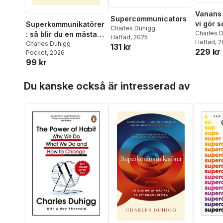
Vanans 
Supercommunicators
vi gör 
Superkommunikatörer
Charles Duhigg
hur vi 
Charles 
: så blir du en mästare
Häftad
, 2025
Häftad
, 
det
på att kommunicera
Charles Duhigg
131 kr
229 kr
Pocket
, 2026
99 kr
Hoppa över listan
Du kanske också är intresserad av