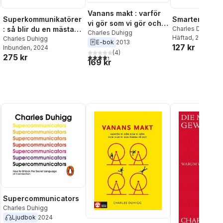
Vanans makt : varför
Superkommunikatörer
Smarter Faster
vi gör som vi gör och
: så blir du en mästare
Charles Duhigg
hur vi kan ändra på
Charles Duhigg
Häftad
, 2017
på att kommunicera
Charles Duhigg
E-bok
2013
det
127 kr
Inbunden
, 2024
(
4
)
275 kr
4,3
utav 5 stjärnor. Totalt antal röster:
169 kr
Supercommunicators
Charles Duhigg
Ljudbok
2024