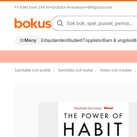
Fri frakt över 249 kr
•
Snabba leveranser
•
Billiga böcker
Sök bok, spel, pussel, penna...
Meny
Erbjudanden
Student
Topplistor
Barn & ungdom
B
Samhälle och politik
Samhälle och kultur
Kultur och medier