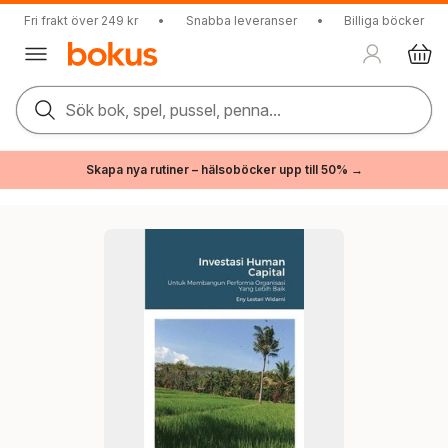
Fri frakt över 249 kr
•
Snabba leveranser
•
Billiga böcker
Sök bok, spel, pussel, penna...
Skapa nya rutiner – hälsoböcker upp till 50% →