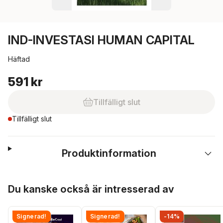
IND-INVESTASI HUMAN CAPITAL
Häftad
591 kr
Tillfälligt slut
Tillfälligt slut
Produktinformation
Hoppa över listan
Du kanske också är intresserad av
Signerad!
Signerad!
-14%