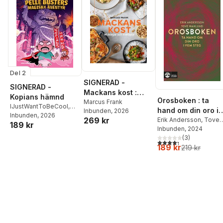
Del 2
SIGNERAD -
SIGNERAD -
Mackans kost :
Kopians hämnd
Orosboken : ta
Middagar och
Marcus Frank
IJustWantToBeCool
,
hand om din oro i
Inbunden
, 2026
matlådor
Joel Adolphson
Inbunden
, 2026
,
Emil
269 kr
fem steg
Erik Andersson
,
Tove
189 kr
Ejdemo Beer
,
Victor
Wahlund
Inbunden
, 2024
Beer
(
3
)
4,3
utav 5 stjärnor. Tota
189 kr
219 kr