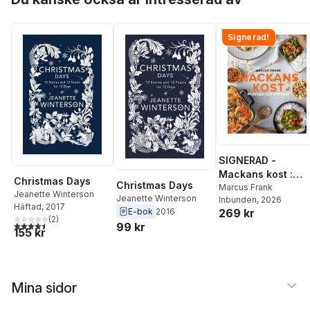
Signerad!
SIGNERAD -
Mackans kost :
Christmas Days
Christmas Days
Middagar och
Marcus Frank
Jeanette Winterson
Jeanette Winterson
Inbunden
, 2026
matlådor
Häftad
, 2017
E-bok
2016
269 kr
(
2
)
4,5
utav 5 stjärnor. Totalt antal röster:
99 kr
155 kr
Mina sidor