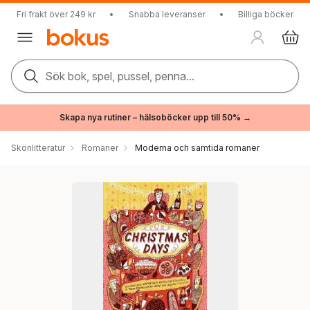
Fri frakt över 249 kr
•
Snabba leveranser
•
Billiga böcker
Sök bok, spel, pussel, penna...
Skapa nya rutiner – hälsoböcker upp till 50% →
Skönlitteratur
Romaner
Moderna och samtida romaner