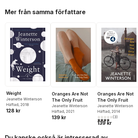
Hoppa över listan
Mer från samma författare
Weight
Oranges Are Not
Oranges Are Not
Jeanette Winterson
The Only Fruit
The Only Fruit
Häftad
, 2018
Jeanette Winterson
Jeanette Winterson
128 kr
Häftad
, 2021
Häftad
, 2014
139 kr
(
3
)
4,0
utav 5 stjärnor. Tota
139 kr
Hoppa över listan
Du kanske också är intresserad av