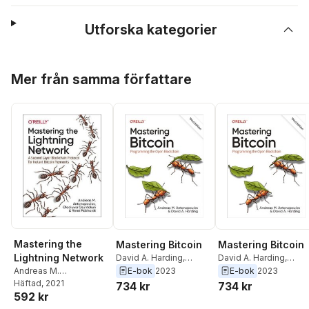
Utforska kategorier
Hoppa över listan
Mer från samma författare
Mastering the
Mastering Bitcoin
Mastering Bitcoin
Lightning Network
David A. Harding
,
David A. Harding
,
Andreas M.
Andreas M.
E-bok
2023
E-bok
2023
Andreas M.
Antonopoulos
Antonopoulos
Antonopoulos
Häftad
, 2021
,
Rene
734 kr
734 kr
592 kr
Pickhardt
,
Olaoluwa
Osuntokun