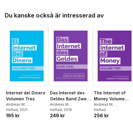
Hoppa över listan
Du kanske också är intresserad av
Internet del Dinero
Das Internet des
The Internet of
Volumen Tres
Geldes Band Zwei:
Money Volume
Andreas M
Eine Sammlung der
Andreas M
Two: A collection
Andreas M.
Antonopoulos
Häftad
, 2021
Antonopoulos
Häftad
, 2019
Antonopoulos
Häftad
Vorträge
of talks by Andrea
195 kr
249 kr
256 kr
M. Antonopoulos