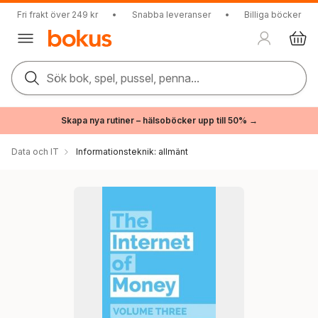
Fri frakt över 249 kr
•
Snabba leveranser
•
Billiga böcker
Sök bok, spel, pussel, penna...
Skapa nya rutiner – hälsoböcker upp till 50% →
Data och IT
Informationsteknik: allmänt