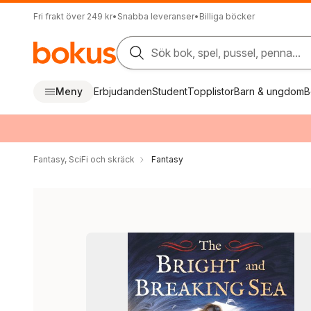
Fri frakt över 249 kr
•
Snabba leveranser
•
Billiga böcker
Sök bok, spel, pussel, penna...
Meny
Erbjudanden
Student
Topplistor
Barn & ungdom
B
Fantasy, SciFi och skräck
Fantasy