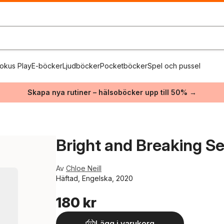
okus Play
E-böcker
Ljudböcker
Pocketböcker
Spel och pussel
Skapa nya rutiner – hälsoböcker upp till 50% →
Bright and Breaking S
Av
Chloe Neill
Häftad, Engelska, 2020
180 kr
Lägg i varukorg