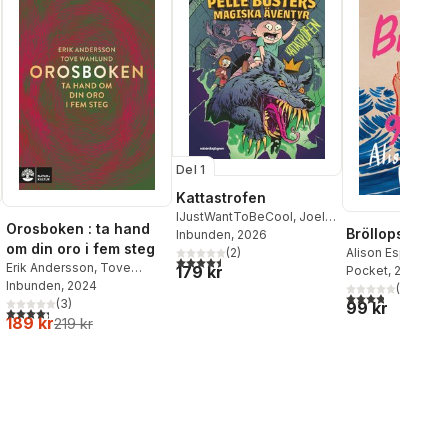
Del 1
Kattastrofen
IJustWantToBeCool
,
Joel
Orosboken : ta hand
Bröllopsgäste
Adolphson
Inbunden
, 2026
,
Emil Ejdemo
om din oro i fem steg
Beer
,
Victor Beer
(
2
)
Alison Espach
4,5
utav 5 stjärnor. Totalt antal röster:
Erik Andersson
,
Tove
179 kr
Pocket
, 2026
Wahlund
Inbunden
, 2024
(
40
)
3,8
utav 5 stjärnor
(
3
)
99 kr
4,3
utav 5 stjärnor. Totalt antal röster:
189 kr
219 kr