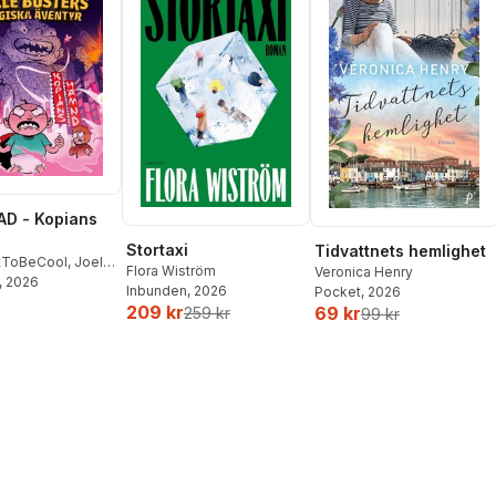
D - Kopians
Stortaxi
Tidvattnets hemlighet
tToBeCool
,
Joel
Flora Wiström
Veronica Henry
on
, 2026
,
Emil Ejdemo
Inbunden
, 2026
Pocket
, 2026
tor Beer
209 kr
69 kr
259 kr
99 kr