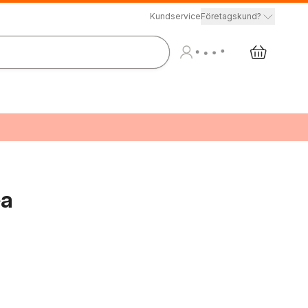
Kundservice
Företagskund?
ea