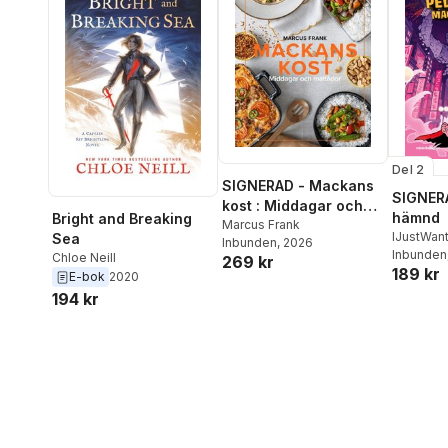
Del 2
SIGNERAD - Mackans
SIGNERA
kost : Middagar och
hämnd
Bright and Breaking
matlådor
Marcus Frank
IJustWan
Sea
Inbunden
, 2026
Adolphs
Inbunden
Chloe Neill
269 kr
189 kr
Beer
,
Vic
E-bok
2020
194 kr