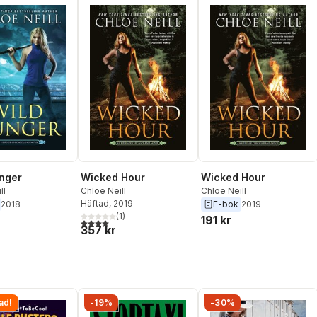
nger
Wicked Hour
Wicked Hour
ll
Chloe Neill
Chloe Neill
Häftad
, 2019
2018
E-bok
2019
(
1
)
191 kr
4,0
utav 5 stjärnor. Totalt antal röster:
357 kr
ad!
-19%
-30%