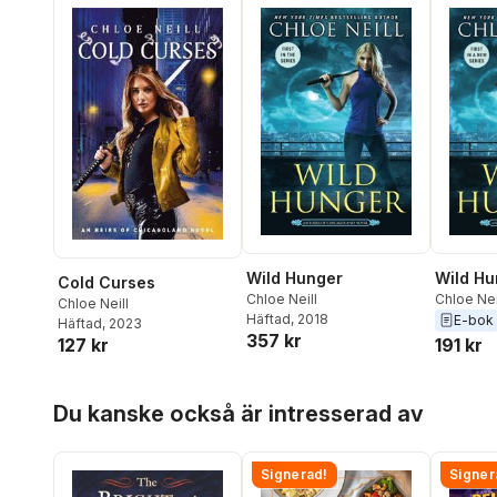
Wild Hunger
Wild Hu
Cold Curses
Chloe Neill
Chloe Nei
Chloe Neill
Häftad
, 2018
E-bok
Häftad
, 2023
357 kr
191 kr
127 kr
Hoppa över listan
Du kanske också är intresserad av
Signerad!
Signer