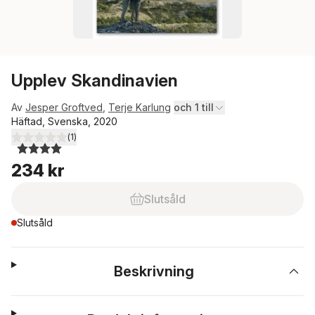
Upplev Skandinavien
Av
Jesper Groftved
,
Terje Karlung
och 1 till
Häftad, Svenska, 2020
(
1
)
4,0
utav 5 stjärnor. Totalt antal röster:
234 kr
Slutsåld
Slutsåld
Beskrivning