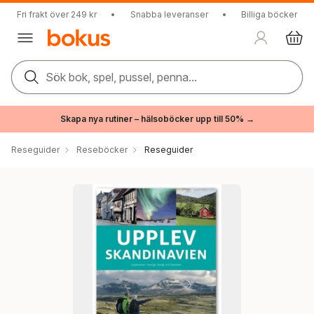
Fri frakt över 249 kr
•
Snabba leveranser
•
Billiga böcker
Sök bok, spel, pussel, penna...
Skapa nya rutiner – hälsoböcker upp till 50% →
Reseguider
Reseböcker
Reseguider