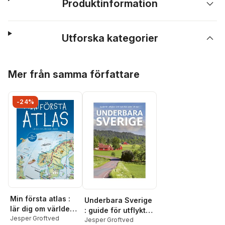
Produktinformation
Utforska kategorier
Hoppa över listan
Mer från samma författare
-24%
Min första atlas :
Underbara Sverige
lär dig om världens
: guide för utflykter
länder
Jesper Groftved
året runt från
Jesper Groftved