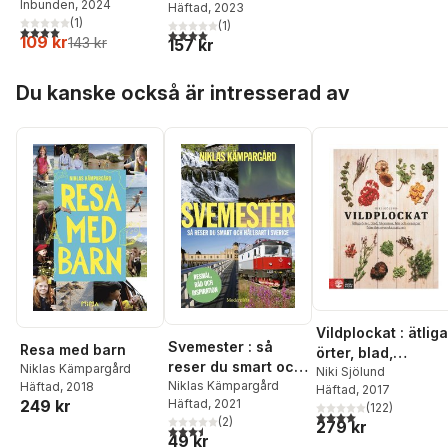
Inbunden
, 2024
Häftad
, 2023
söder till norr
(
1
)
(
1
)
4,0
utav 5 stjärnor. Totalt antal röster:
4,0
utav 5 stjärnor. Totalt antal röster:
109 kr
143 kr
157 kr
Hoppa över listan
Du kanske också är intresserad av
Vildplockat : ätliga
Svemester : så
Resa med barn
örter, blad,
reser du smart och
Niklas Kämpargård
blommor, bär och
Niki Sjölund
hållbart i Sverige
Niklas Kämpargård
Häftad
, 2018
Häftad
, 2017
svampar från den
249 kr
Häftad
, 2021
(
122
)
svenska naturen
4,0
utav 5 stjärnor. Tota
(
2
)
279 kr
3,5
utav 5 stjärnor. Totalt antal röster:
49 kr