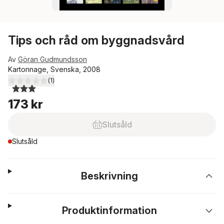
Tips och råd om byggnadsvård
Av
Göran Gudmundsson
Kartonnage, Svenska, 2008
(
1
)
3,0
utav 5 stjärnor. Totalt antal röster:
173 kr
Slutsåld
Slutsåld
Beskrivning
Produktinformation