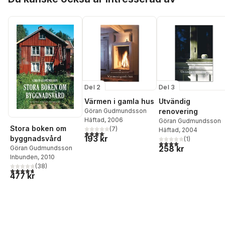
Del 2
Del 3
Värmen i gamla hus
Utvändig
Göran Gudmundsson
renovering
Häftad
, 2006
Göran Gudmundsson
Stora boken om
(
7
)
Häftad
, 2004
4,1
utav 5 stjärnor. Totalt antal röster:
193 kr
byggnadsvård
(
1
)
4,0
utav 5 stjärnor. Tota
258 kr
Göran Gudmundsson
Inbunden
, 2010
(
38
)
4,7
utav 5 stjärnor. Totalt antal röster:
477 kr