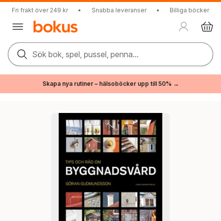
Fri frakt över 249 kr
•
Snabba leveranser
•
Billiga böcker
Sök bok, spel, pussel, penna...
Skapa nya rutiner – hälsoböcker upp till 50% →