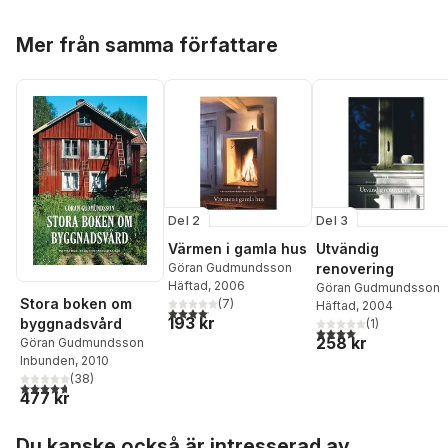
Hoppa över listan
Mer från samma författare
Del 2
Del 3
Värmen i gamla hus
Utvändig
Göran Gudmundsson
renovering
Häftad
, 2006
Göran Gudmundsson
Stora boken om
(
7
)
Häftad
, 2004
4,1
utav 5 stjärnor. Totalt antal röster:
193 kr
byggnadsvård
(
1
)
4,0
utav 5 stjärnor. Tota
258 kr
Göran Gudmundsson
Inbunden
, 2010
(
38
)
4,7
utav 5 stjärnor. Totalt antal röster:
477 kr
Hoppa över listan
Du kanske också är intresserad av