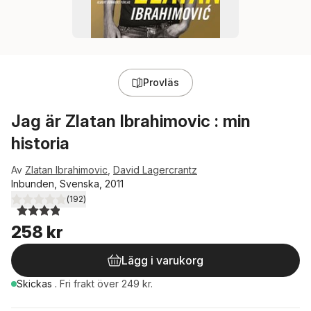
Provläs
Jag är Zlatan Ibrahimovic : min
historia
Av
Zlatan Ibrahimovic
,
David Lagercrantz
Inbunden, Svenska, 2011
(
192
)
3,9
utav 5 stjärnor. Totalt antal röster:
258 kr
Lägg i varukorg
Skickas
.
Fri frakt över 249 kr.