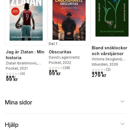
Del 1
Bland snöklockor
Jag är Zlatan : Min
Obscuritas
och vårstjärnor
historia
David Lagercrantz
Victoria Skoglund
,
Pocket
, 2022
Zlatan Ibrahimovic
,
Jenny Strömstedt
Inbunden
, 2026
(
38
)
David Lagercrantz
Pocket
, 2021
(
2
)
3,1
utav 5 stjärnor. Totalt antal röster:
4,0
utav 5 stjärnor. Tota
99 kr
(
4
)
279 kr
3,3
utav 5 stjärnor. Totalt antal röster:
99 kr
Mina sidor
Hjälp