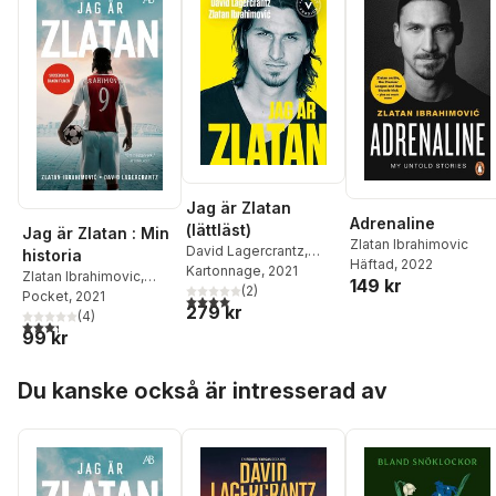
Jag är Zlatan
Adrenaline
(lättläst)
Jag är Zlatan : Min
Zlatan Ibrahimovic
David Lagercrantz
,
historia
Häftad
, 2022
Zlatan Ibrahimovic
Kartonnage
, 2021
Zlatan Ibrahimovic
,
149 kr
(
2
)
David Lagercrantz
Pocket
, 2021
4,0
utav 5 stjärnor. Totalt antal röster:
279 kr
(
4
)
3,3
utav 5 stjärnor. Totalt antal röster:
99 kr
Hoppa över listan
Du kanske också är intresserad av