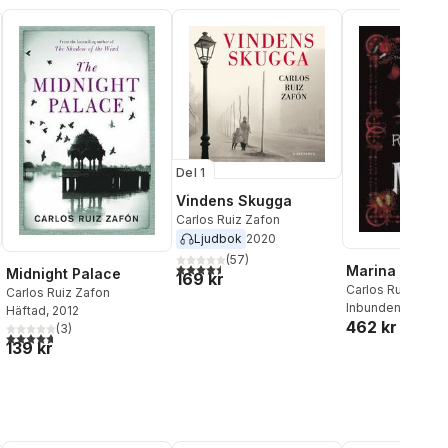
Del 1
Vindens Skugga
Carlos Ruiz Zafon
Ljudbok
2020
(
57
)
4,5
utav 5 stjärnor. Totalt antal röster:
Marina
Midnight Palace
169 kr
Carlos Ruiz Zafó
Carlos Ruiz Zafon
Inbunden
, 2014
Häftad
, 2012
462 kr
(
3
)
4,7
utav 5 stjärnor. Totalt antal röster:
139 kr