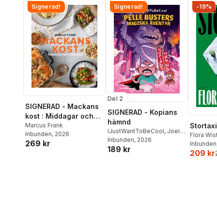
Signerad!
Signerad!
-19%
Del 2
SIGNERAD - Mackans
SIGNERAD - Kopians
kost : Middagar och
hämnd
matlådor
Marcus Frank
Stortaxi
IJustWantToBeCool
,
Joel
Inbunden
, 2026
Flora Wi
Adolphson
Inbunden
, 2026
,
Emil Ejdemo
269 kr
Inbunden
189 kr
Beer
,
Victor Beer
209 kr