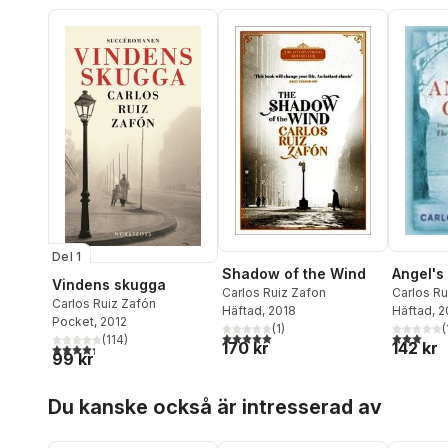
Del 1
Shadow of the Wind
Angel'
Vindens skugga
Carlos Ruiz Zafon
Carlos Ru
Carlos Ruiz Zafón
Häftad
, 2018
Häftad
, 
Pocket
, 2012
(
1
)
(
5,0
utav 5 stjärnor. Totalt antal röster:
3,0
utav 5 
(
114
)
170 kr
142 kr
4,3
utav 5 stjärnor. Totalt antal röster:
99 kr
Hoppa över listan
Du kanske också är intresserad av