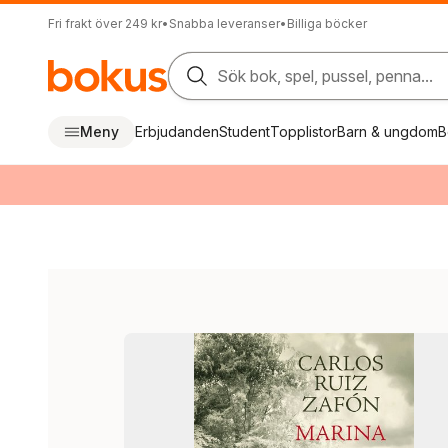
Fri frakt över 249 kr
•
Snabba leveranser
•
Billiga böcker
Sök bok, spel, pussel, penna...
Meny
Erbjudanden
Student
Topplistor
Barn & ungdom
B