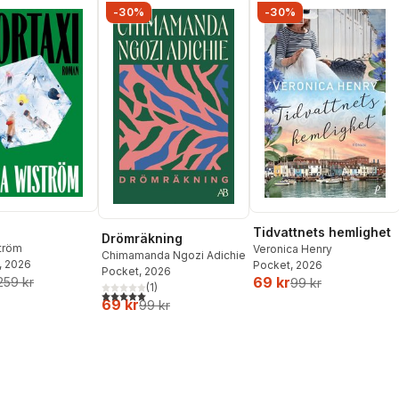
-30%
-30%
Tidvattnets hemlighet
Drömräkning
ström
Veronica Henry
Chimamanda Ngozi Adichie
, 2026
Pocket
, 2026
Pocket
, 2026
69 kr
259 kr
99 kr
(
1
)
5,0
utav 5 stjärnor. Totalt antal röster:
69 kr
99 kr