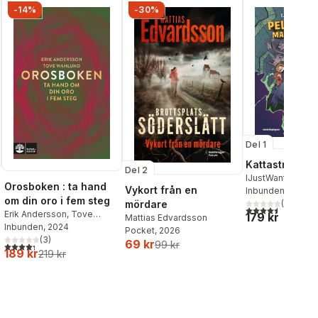
-14%
-30%
Del 1
Kattastrofen
Del 2
IJustWantToBeC
Orosboken : ta hand
Vykort från en
Adolphson
Inbunden
, 2026
,
Emil
om din oro i fem steg
Beer
,
Victor Beer
(
2
)
mördare
4,5
utav 5 stjärnor.
Erik Andersson
,
Tove
179 kr
Mattias Edvardsson
Wahlund
Inbunden
, 2024
Pocket
, 2026
(
3
)
69 kr
99 kr
4,3
utav 5 stjärnor. Totalt antal röster:
189 kr
219 kr