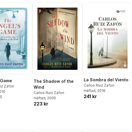
La Sombra del Viento
s Game
The Shadow of the
Carlos Ruiz Zafon
iz Zafon
Wind
Häftad
, 2016
2010
Carlos Ruiz Zafon
241 kr
1
)
Häftad
, 2005
stjärnor. Totalt antal röster:
223 kr