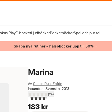
okus Play
E-böcker
Ljudböcker
Pocketböcker
Spel och pussel
Skapa nya rutiner – hälsoböcker upp till 50% →
Marina
Av
Carlos Ruiz Zafón
Inbunden, Svenska, 2013
(
24
)
4,2
utav 5 stjärnor. Totalt antal röster:
183 kr