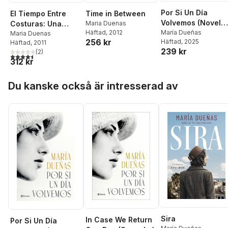
Por Si Un Día
El Tiempo Entre
Time in Between
Volvemos (Novela
Costuras: Una
Maria Duenas
Histórica) / If
María Dueñas
Häftad
, 2012
Novela
Maria Duenas
256 kr
Häftad
, 2025
Häftad
, 2011
Someday We Com
239 kr
(
2
)
Back (a Historical
4,5
utav 5 stjärnor. Totalt antal röster:
312 kr
Novel)
Hoppa över listan
Du kanske också är intresserad av
Sira
In Case We Return
Por Si Un Día