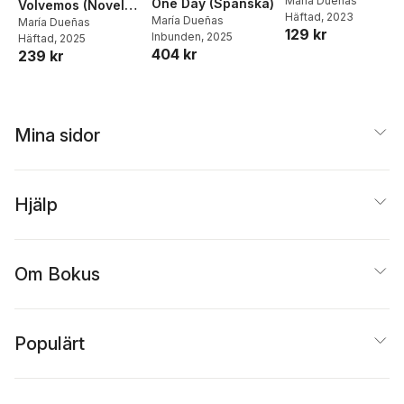
María Dueñas
One Day (Spanska)
Volvemos (Novela
Häftad
, 2023
María Dueñas
Histórica) / If
María Dueñas
129 kr
Inbunden
, 2025
Häftad
, 2025
Someday We Come
404 kr
239 kr
Back (a Historical
Novel)
Mina sidor
Hjälp
Om Bokus
Populärt