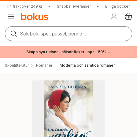
Fri frakt över 249 kr
•
Snabba leveranser
•
Billiga böcker
Sök bok, spel, pussel, penna...
Skapa nya rutiner – hälsoböcker upp till 50% →
Skönlitteratur
Romaner
Moderna och samtida romaner