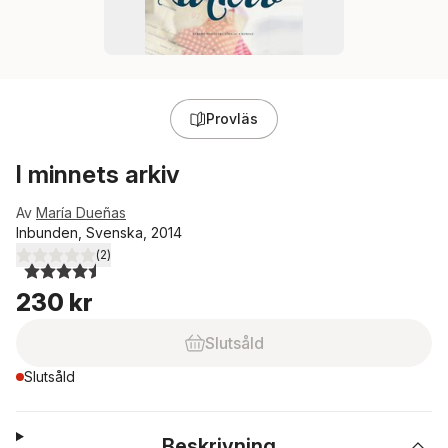
Provläs
I minnets arkiv
Av
María Dueñas
Inbunden, Svenska, 2014
(
2
)
4,5
utav 5 stjärnor. Totalt antal röster:
230 kr
Slutsåld
Slutsåld
Beskrivning