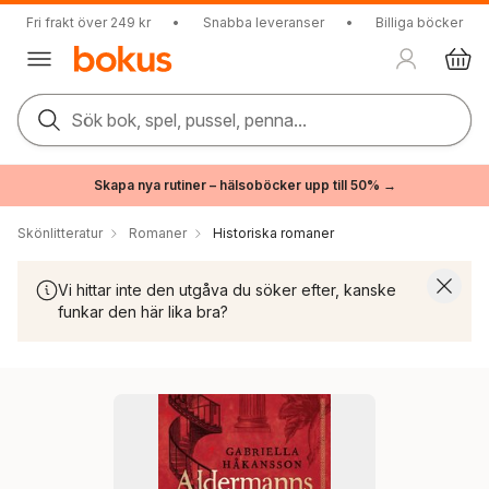
Fri frakt över 249 kr
•
Snabba leveranser
•
Billiga böcker
Sök bok, spel, pussel, penna...
Skapa nya rutiner – hälsoböcker upp till 50% →
Skönlitteratur
Romaner
Historiska romaner
Vi hittar inte den utgåva du söker efter, kanske
funkar den här lika bra?