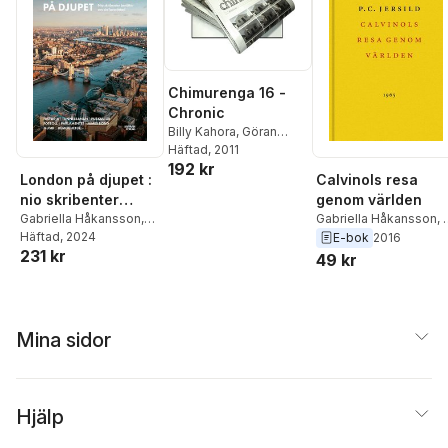
Chimurenga 16 -
Chronic
Billy Kahora
,
Göran
Dahlberg
Häftad
, 2011
,
Gabriella
192 kr
Håkansson
,
Hansén
London på djupet :
Calvinols resa
nio skribenter
genom världen
berättar om sin
Gabriella Håkansson
,
Gabriella Håkansson
,
Janne Hallman
Häftad
, 2024
,
Michael
C. Jersild
E-bok
2016
favoritstad
231 kr
Tapper
,
Katrine Kielos-
49 kr
Marcal
,
Olof Lundh
,
Håkan Engström
,
Amanda Svensson
,
Dick Harrison
,
Mia
Mina sidor
Gahne
Hjälp