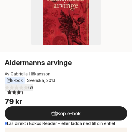
Aldermanns arvinge
Av
Gabriella Håkansson
E-bok
Svenska
, 
2013
(
8
)
3,3
utav 5 stjärnor. Totalt antal röster:
79 kr
Köp e-bok
Läs direkt i Bokus Reader – eller ladda ned till din enhet