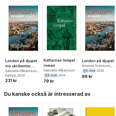
Kättarnas tempel :
London på djupet :
London på djupet
roman
nio skribenter
Amanda Svensson
,
Gabriella Håkansson
Dick Harrison
,
Gabriell
E-bok
2025
berättar om sin
Gabriella Håkansson
,
Håkansson
,
Mia Gahn
E-bok
2014
Janne Hallman
Häftad
, 2024
,
Michael
99 kr
favoritstad
Michael Tapper
,
Olof
231 kr
Tapper
,
Katrine Kielos-
79 kr
Lundh
,
Håkan
Marcal
,
Olof Lundh
,
Engström
,
Janne
Håkan Engström
,
Hoppa över listan
Du kanske också är intresserad av
Hallman
,
Katrine Kielo
Amanda Svensson
,
Marçal
Dick Harrison
,
Mia
Gahne