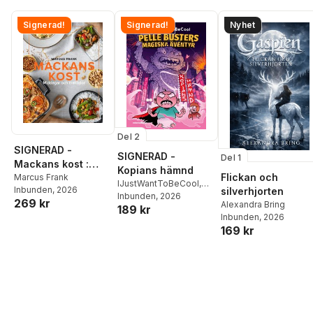
Signerad!
Signerad!
Nyhet
Del 2
SIGNERAD -
SIGNERAD -
Del 1
Mackans kost :
Kopians hämnd
Flickan och
Middagar och
Marcus Frank
IJustWantToBeCool
,
Inbunden
, 2026
silverhjorten
matlådor
Joel Adolphson
Inbunden
, 2026
,
Emil
269 kr
Alexandra Bring
189 kr
Ejdemo Beer
,
Victor
Inbunden
, 2026
Beer
169 kr