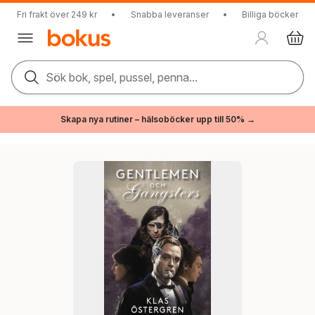
Fri frakt över 249 kr
•
Snabba leveranser
•
Billiga böcker
Sök bok, spel, pussel, penna...
Skapa nya rutiner – hälsoböcker upp till 50% →