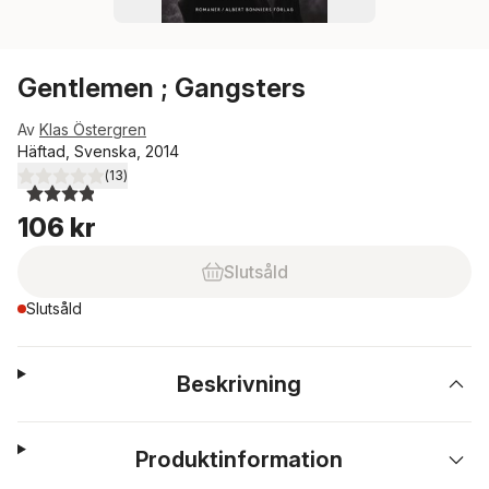
Gentlemen ; Gangsters
Av
Klas Östergren
Häftad, Svenska, 2014
(
13
)
3,9
utav 5 stjärnor. Totalt antal röster:
106 kr
Slutsåld
Slutsåld
Beskrivning
Produktinformation