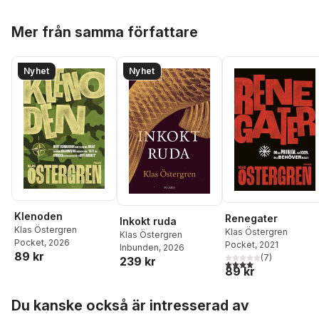
Hoppa över listan
Mer från samma författare
Nyhet
Nyhet
Klenoden
Renegater
Inkokt ruda
Klas Östergren
Klas Östergren
Klas Östergren
Pocket
, 2026
Pocket
, 2021
Inbunden
, 2026
89 kr
(
7
)
239 kr
4,1
utav 5 stjärnor. Total
89 kr
Hoppa över listan
Du kanske också är intresserad av