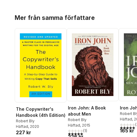
Hoppa över listan
Mer från samma författare
Iron Jo
Iron John: A Book
The Copywriter's
Robert Bl
about Men
Handbook (4th Edition)
Häftad
, 
Robert Bly
Robert Bly
(
Häftad
, 2015
Häftad
, 2020
5,0
utav 5 
165 kr
(
1
)
227 kr
5,0
utav 5 stjärnor. Totalt antal röster:
226 kr