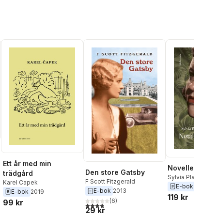
Ett år med min
Noveller
Den store Gatsby
trädgård
Sylvia Plath
F Scott Fitzgerald
Karel Capek
E-bok
2022
E-bok
2013
E-bok
2019
119 kr
(
6
)
99 kr
3,8
utav 5 stjärnor. Totalt antal röster:
29 kr