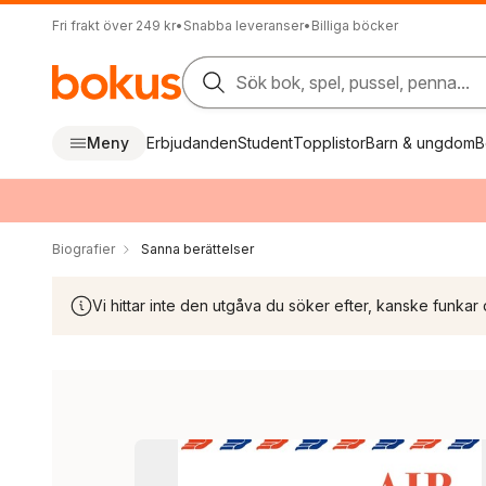
Fri frakt över 249 kr
•
Snabba leveranser
•
Billiga böcker
Sök bok, spel, pussel, penna...
Meny
Erbjudanden
Student
Topplistor
Barn & ungdom
B
Biografier
Sanna berättelser
Vi hittar inte den utgåva du söker efter, kanske funkar 