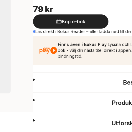
79 kr
Köp e-bok
Läs direkt i Bokus Reader – eller ladda ned till di
Finns även i Bokus Play
Lyssna och l
bok - välj din nästa titel direkt i appe
bindningstid.
Be
Produk
Utfors