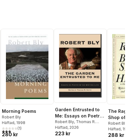
Garden Entrusted to
Morning Poems
The Rag and 
Me: Essays on Poetry
Robert Bly
Shop of the H
& the Writing Life
Robert Bly
,
Thomas R.
Häftad
, 1998
Robert Bly
Smith
Häftad
, 2026
(
1
)
Häftad
, 1993
3,0
utav 5 stjärnor. Totalt antal röster:
223 kr
280 kr
288 kr