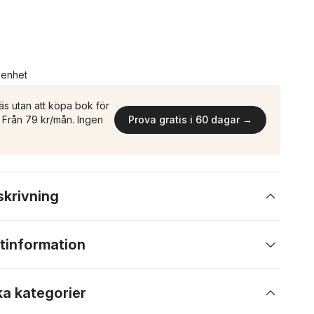
n enhet
äs utan att köpa bok för
n. Från 79 kr/mån. Ingen
Prova gratis i 60 dagar →
skrivning
tinformation
ka kategorier