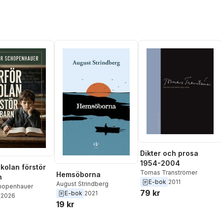
Dikter och prosa
1954-2004
skolan förstör
Tomas Tranströmer
Hemsöborna
n
E-bok
2011
August Strindberg
chopenhauer
79 kr
E-bok
2021
2026
19 kr