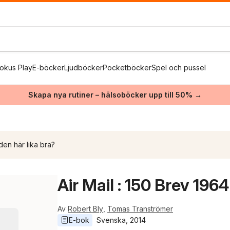
okus Play
E-böcker
Ljudböcker
Pocketböcker
Spel och pussel
Skapa nya rutiner – hälsoböcker upp till 50% →
den här lika bra?
Air Mail : 150 Brev 196
Av
Robert Bly
,
Tomas Tranströmer
E-bok
Svenska
, 
2014