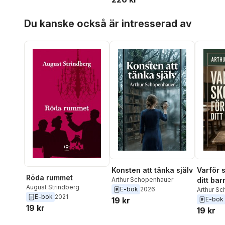
Hoppa över listan
Du kanske också är intresserad av
Konsten att tänka själv
Varför 
Röda rummet
Arthur Schopenhauer
ditt bar
August Strindberg
E-bok
2026
Arthur S
E-bok
2021
19 kr
E-bok
19 kr
19 kr