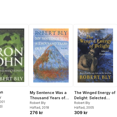
hn
My Sentence Was a
The Winged Energy of
y
Thousand Years of
Delight: Selected
2001
Joy: Poems
Robert Bly
Translations
Robert Bly
3
)
Häftad
, 2018
Häftad
, 2005
stjärnor. Totalt antal röster:
276 kr
309 kr