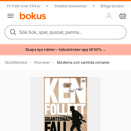
Fri frakt över 249 kr
•
Snabba leveranser
•
Billiga böcker
Sök bok, spel, pussel, penna...
Skapa nya rutiner – hälsoböcker upp till 50% →
Skönlitteratur
Romaner
Moderna och samtida romaner