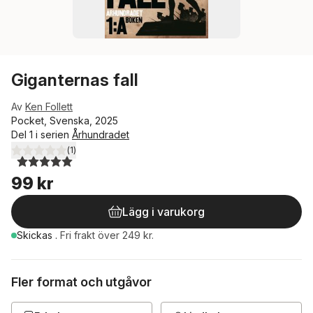
Giganternas fall
Av
Ken Follett
Pocket, Svenska, 2025
Del 1 i serien
Århundradet
(
1
)
5,0
utav 5 stjärnor. Totalt antal röster:
99 kr
Lägg i varukorg
Skickas
.
Fri frakt över 249 kr.
Fler format och utgåvor