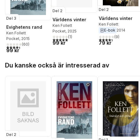
Del 2
Del 2
Världens vinter
Del 3
Världens vinter
Ken Follett
Ken Follett
Evighetens rand
E-bok
2014
Pocket
, 2025
Ken Follett
(
1
)
(
9
)
Pocket
, 2015
5,0
utav 5 stjärnor. Totalt antal röster:
4,4
utav 5 stjärnor. Tota
99 kr
79 kr
(
60
)
4,4
utav 5 stjärnor. Totalt antal röster:
99 kr
Hoppa över listan
Du kanske också är intresserad av
Del 2
Del 1