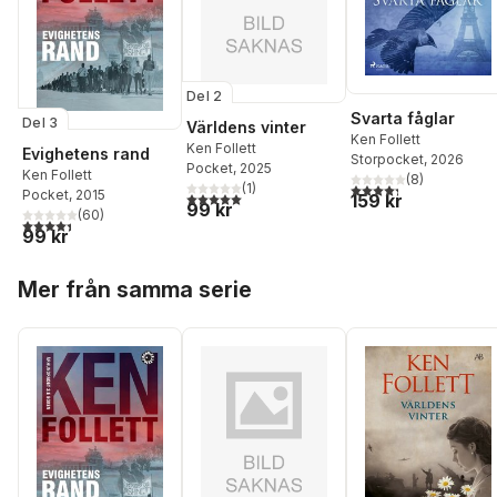
Del 2
Svarta fåglar
Del 3
Världens vinter
Ken Follett
Ken Follett
Evighetens rand
Storpocket
, 2026
Pocket
, 2025
Ken Follett
(
8
)
(
1
)
4,3
utav 5 stjärnor. Tota
Pocket
, 2015
5,0
utav 5 stjärnor. Totalt antal röster:
159 kr
99 kr
(
60
)
4,4
utav 5 stjärnor. Totalt antal röster:
99 kr
Hoppa över listan
Mer från samma serie