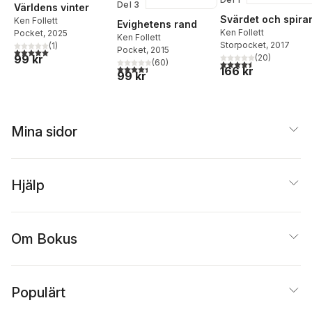
Del 3
Världens vinter
Svärdet och spira
Ken Follett
Evighetens rand
Ken Follett
Pocket
, 2025
Ken Follett
Storpocket
, 2017
(
1
)
Pocket
, 2015
5,0
utav 5 stjärnor. Totalt antal röster:
99 kr
(
20
)
(
60
)
4,5
utav 5 stjärnor. Tota
4,4
utav 5 stjärnor. Totalt antal röster:
166 kr
99 kr
Mina sidor
Hjälp
Om Bokus
Populärt