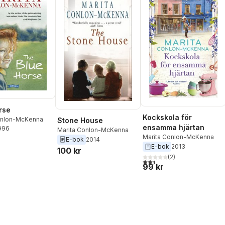
rse
Kockskola för
onlon-McKenna
Stone House
ensamma hjärtan
1996
Marita Conlon-McKenna
Marita Conlon-McKenna
E-bok
2014
E-bok
2013
100 kr
(
2
)
2,5
utav 5 stjärnor. Totalt ant
99 kr