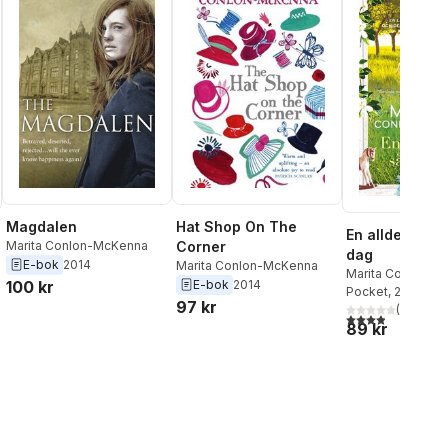
Magdalen
Hat Shop On The
En alldeles sä
Marita Conlon-McKenna
Corner
dag
E-bok
2014
Marita Conlon-McKenna
Marita Conlon-M
100 kr
E-bok
2014
Pocket
, 2019
97 kr
(
22
)
3,9
utav 5 stjärnor
al röster:
89 kr