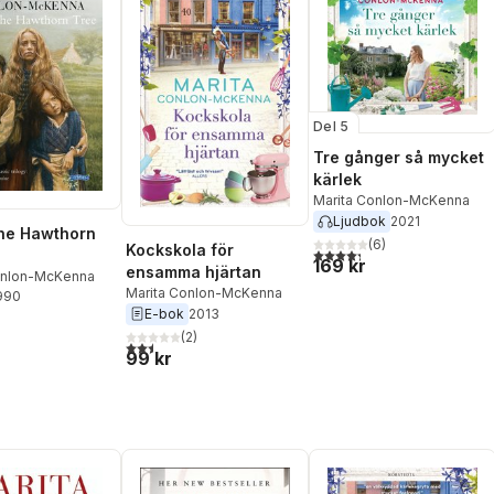
Del 5
Tre gånger så mycket
kärlek
Marita Conlon-McKenna
Ljudbok
2021
he Hawthorn
(
6
)
Kockskola för
4,3
utav 5 stjärnor. Totalt ant
169 kr
ensamma hjärtan
onlon-McKenna
Marita Conlon-McKenna
1990
E-bok
2013
(
2
)
2,5
utav 5 stjärnor. Totalt antal röster:
99 kr