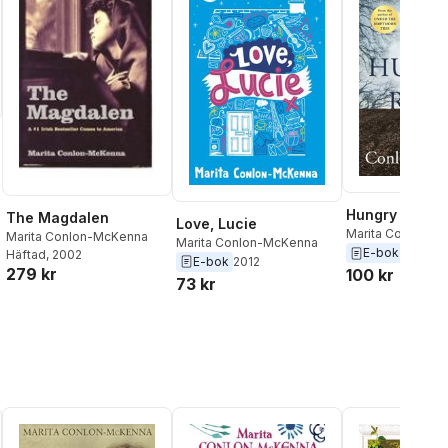
Hungry Road
The Magdalen
Love, Lucie
al röster:
Marita Conlon-M
Marita Conlon-McKenna
Marita Conlon-McKenna
E-bok
2020
Häftad
, 2002
E-bok
2012
279 kr
100 kr
73 kr