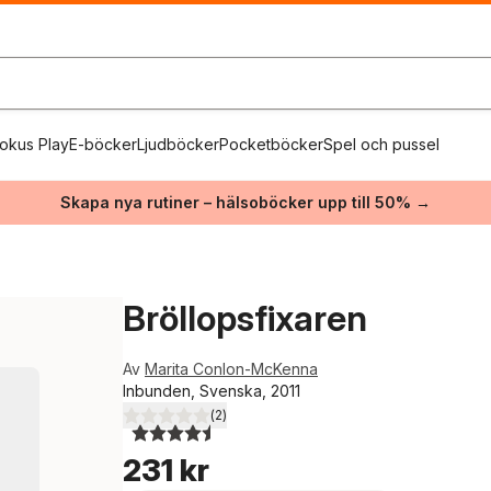
okus Play
E-böcker
Ljudböcker
Pocketböcker
Spel och pussel
Skapa nya rutiner – hälsoböcker upp till 50% →
Bröllopsfixaren
Av
Marita Conlon-McKenna
Inbunden, Svenska, 2011
(
2
)
4,5
utav 5 stjärnor. Totalt antal röster:
231 kr