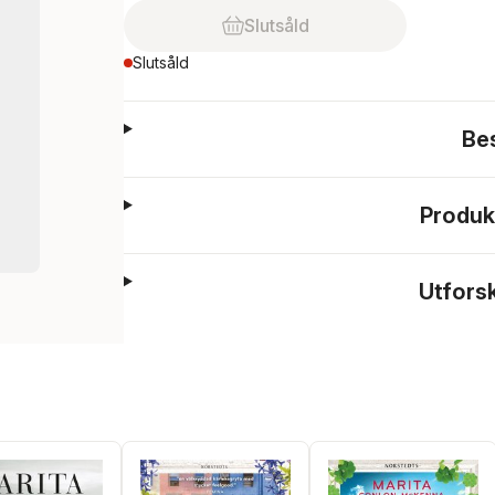
Slutsåld
Slutsåld
Be
Produk
Utfors