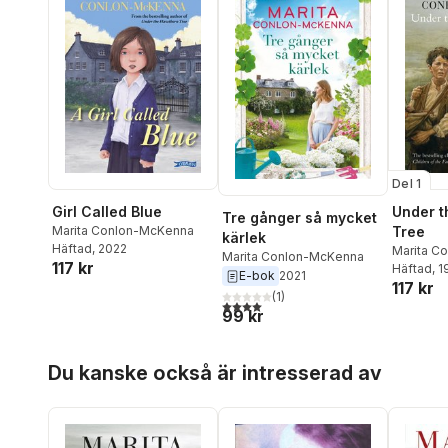
Del 1
Girl Called Blue
Under t
Tre gånger så mycket
Marita Conlon-McKenna
Tree
kärlek
Häftad
, 2022
Marita C
Marita Conlon-McKenna
117 kr
Häftad
, 
E-bok
2021
117 kr
(
1
)
4,0
utav 5 stjärnor. Totalt antal röster:
99 kr
Hoppa över listan
Du kanske också är intresserad av