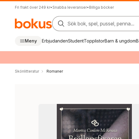
Fri frakt över 249 kr
•
Snabba leveranser
•
Billiga böcker
Sök bok, spel, pussel, penna...
Meny
Erbjudanden
Student
Topplistor
Barn & ungdom
B
Skönlitteratur
Romaner