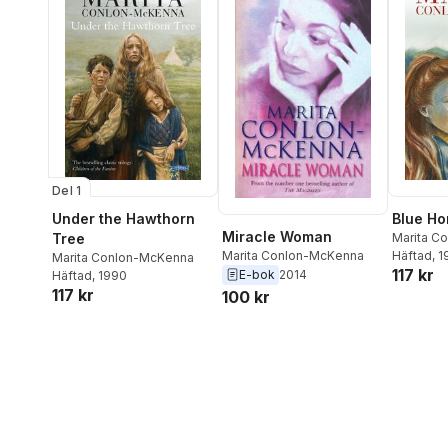
Del 1
Under the Hawthorn
Blue Ho
Miracle Woman
Tree
Marita C
Marita Conlon-McKenna
Häftad
, 
Marita Conlon-McKenna
117 kr
E-bok
2014
Häftad
, 1990
117 kr
100 kr