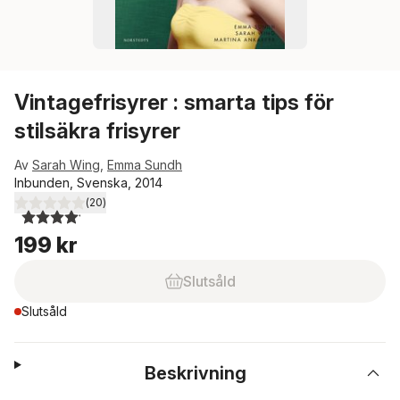
Vintagefrisyrer : smarta tips för
stilsäkra frisyrer
Av
Sarah Wing
,
Emma Sundh
Inbunden, Svenska, 2014
(
20
)
4,1
utav 5 stjärnor. Totalt antal röster:
199 kr
Slutsåld
Slutsåld
Beskrivning