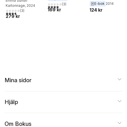
Emma Sundh
Nilsson
Lemming
,
Linda
E-bok
2014
(
3
)
Kartonnage
, 2024
4,0
utav 5 stjärnor. Totalt antal röster:
Hansson
169 kr
124 kr
(
3
)
3,7
utav 5 stjärnor. Totalt antal röster:
279 kr
Mina sidor
Hjälp
Om Bokus