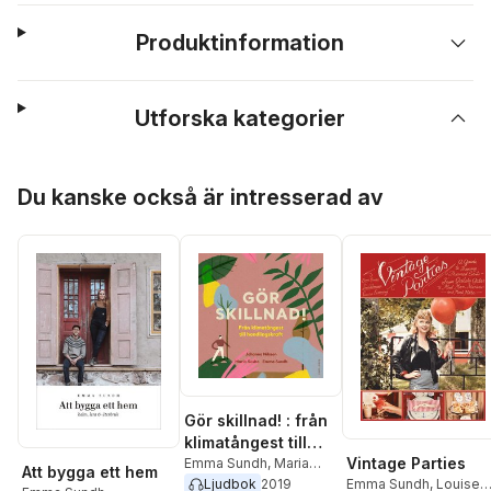
Produktinformation
Utforska kategorier
Hoppa över listan
Du kanske också är intresserad av
Gör skillnad! : från
klimatångest till
Vintage Parties
handlingskraft
Emma Sundh
,
Maria
Att bygga ett hem
Soxbo
,
Johanna
Ljudbok
2019
Emma Sundh
,
Louise