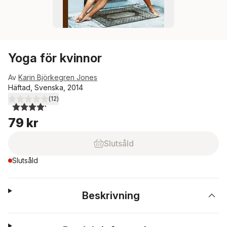
Yoga för kvinnor
Av
Karin Björkegren Jones
Häftad, Svenska, 2014
(
12
)
4,2
utav 5 stjärnor. Totalt antal röster:
79 kr
Slutsåld
Slutsåld
Beskrivning