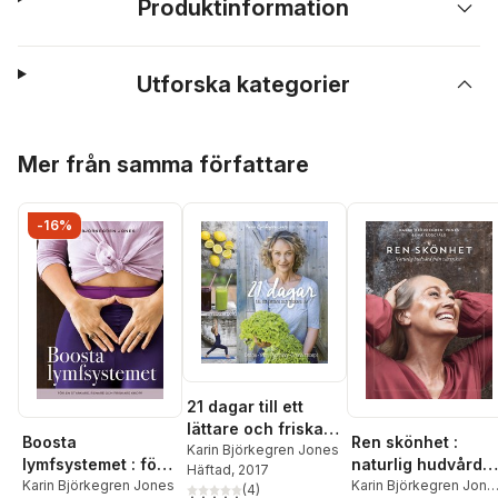
Produktinformation
Utforska kategorier
Hoppa över listan
Mer från samma författare
-16%
21 dagar till ett
lättare och friskare
Boosta
Ren skönhet :
liv
Karin Björkegren Jones
lymfsystemet : för
naturlig hudvård
Häftad
, 2017
en starkare, renare
Karin Björkegren Jones
från växtriket
Karin Björkegren Jone
(
4
)