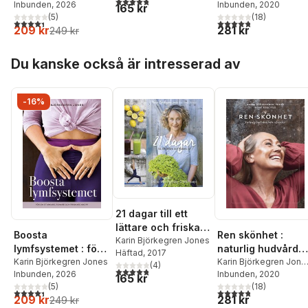
4,8
utav 5 stjärnor. Totalt antal röster:
Inbunden
, 2026
Lena Losciale
Inbunden
, 2020
och friskare kropp
165 kr
(
5
)
(
18
)
4,4
utav 5 stjärnor. Totalt antal röster:
4,8
utav 5 stjärnor. Tota
209 kr
281 kr
249 kr
Hoppa över listan
Du kanske också är intresserad av
-16%
21 dagar till ett
lättare och friskare
Boosta
Ren skönhet :
liv
Karin Björkegren Jones
lymfsystemet : för
naturlig hudvård
Häftad
, 2017
en starkare, renare
Karin Björkegren Jones
från växtriket
Karin Björkegren Jone
(
4
)
4,8
utav 5 stjärnor. Totalt antal röster:
Inbunden
, 2026
Lena Losciale
Inbunden
, 2020
och friskare kropp
165 kr
(
5
)
(
18
)
4,4
utav 5 stjärnor. Totalt antal röster:
4,8
utav 5 stjärnor. Tota
209 kr
281 kr
249 kr