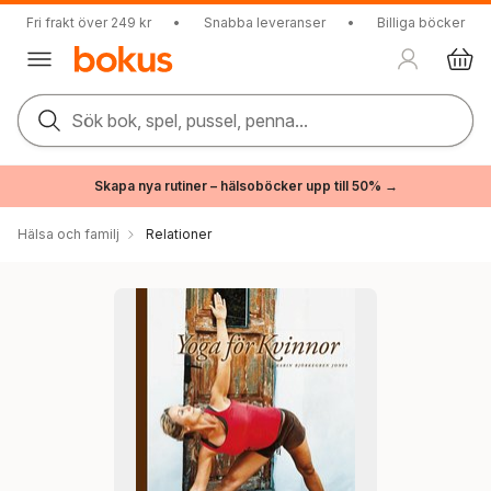
Fri frakt över 249 kr
•
Snabba leveranser
•
Billiga böcker
Sök bok, spel, pussel, penna...
Skapa nya rutiner – hälsoböcker upp till 50% →
Hälsa och familj
Relationer