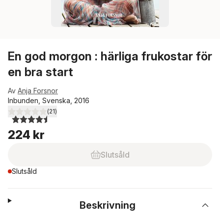
En god morgon : härliga frukostar för
en bra start
Av
Anja Forsnor
Inbunden, Svenska, 2016
(
21
)
4,5
utav 5 stjärnor. Totalt antal röster:
224 kr
Slutsåld
Slutsåld
Beskrivning