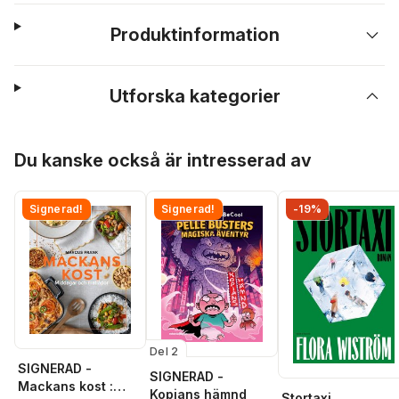
Produktinformation
Utforska kategorier
Hoppa över listan
Du kanske också är intresserad av
Signerad!
Signerad!
-19%
Del 2
SIGNERAD -
SIGNERAD -
Mackans kost :
Kopians hämnd
Stortaxi