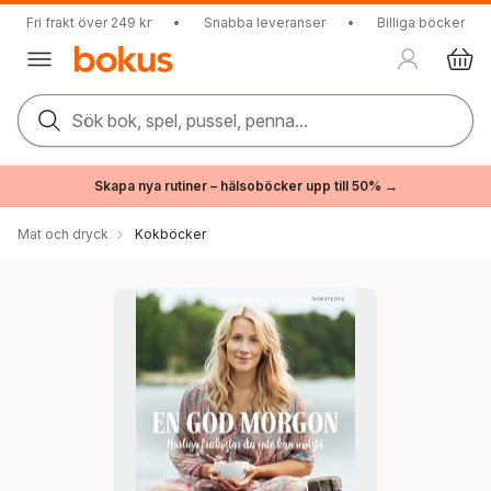
Fri frakt över 249 kr
•
Snabba leveranser
•
Billiga böcker
Sök bok, spel, pussel, penna...
Skapa nya rutiner – hälsoböcker upp till 50% →
Mat och dryck
Kokböcker