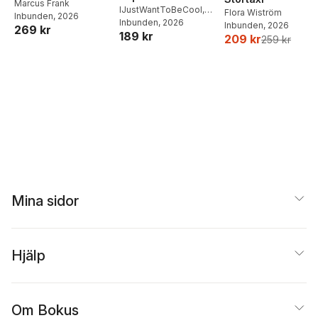
Middagar och
Marcus Frank
IJustWantToBeCool
,
Flora Wiström
Inbunden
, 2026
matlådor
Joel Adolphson
Inbunden
, 2026
,
Emil
Inbunden
, 2026
269 kr
189 kr
Ejdemo Beer
,
Victor
209 kr
259 kr
Beer
Mina sidor
Hjälp
Om Bokus