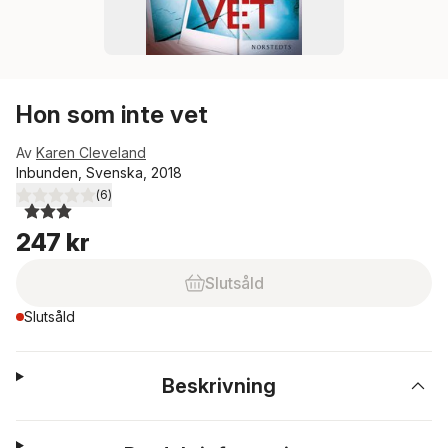
Hon som inte vet
Av
Karen Cleveland
Inbunden, Svenska, 2018
(
6
)
3,0
utav 5 stjärnor. Totalt antal röster:
247 kr
Slutsåld
Slutsåld
Beskrivning