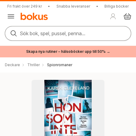
Fri frakt över 249 kr
•
Snabba leveranser
•
Billiga böcker
Sök bok, spel, pussel, penna...
Skapa nya rutiner – hälsoböcker upp till 50% →
Deckare
Thriller
Spionromaner