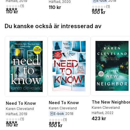
E-bok
2018
Häftad
, 2019
Häftad
, 2020
(
1
)
(
1
)
110 kr
4,0
utav 5 stjärnor. Totalt antal röster:
4,0
utav 5 stjärnor. Tota
110 kr
100 kr
Hoppa över listan
Du kanske också är intresserad av
The New Neighbo
Need To Know
Need To Know
Karen Cleveland
Karen Cleveland
Karen Cleveland
Häftad
, 2022
E-bok
2018
Häftad
, 2019
423 kr
(
1
)
(
1
)
4,0
utav 5 stjärnor. Totalt antal röster:
4,0
utav 5 stjärnor. Totalt antal röster:
110 kr
100 kr