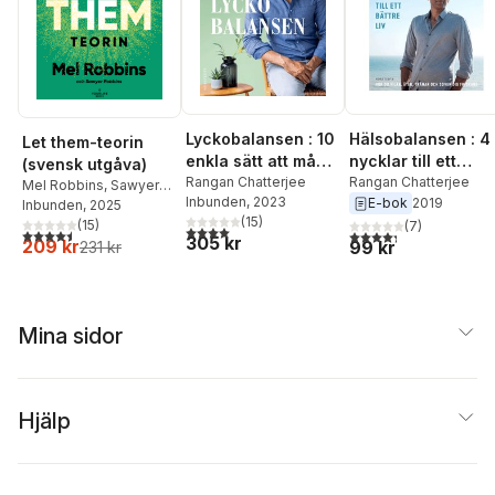
Lyckobalansen : 10
Hälsobalansen : 4
Let them-teorin
enkla sätt att må
nycklar till ett
(svensk utgåva)
bra varje dag
Rangan Chatterjee
bättre liv - hur du
Rangan Chatterjee
Mel Robbins
,
Sawyer
Inbunden
, 2023
E-bok
2019
vilar, äter, tränar
Robbins
Inbunden
, 2025
(
15
)
(
15
)
och sover dig
(
7
)
4,0
utav 5 stjärnor. Totalt antal röster:
4,5
utav 5 stjärnor. Totalt antal röster:
4,3
utav 5 stjärnor. Tota
305 kr
209 kr
99 kr
231 kr
friskare
Mina sidor
Hjälp