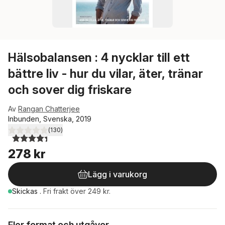
Hälsobalansen : 4 nycklar till ett
bättre liv - hur du vilar, äter, tränar
och sover dig friskare
Av
Rangan Chatterjee
Inbunden, Svenska, 2019
(
130
)
4,4
utav 5 stjärnor. Totalt antal röster:
278 kr
Lägg i varukorg
Skickas
.
Fri frakt över 249 kr.
Fler format och utgåvor