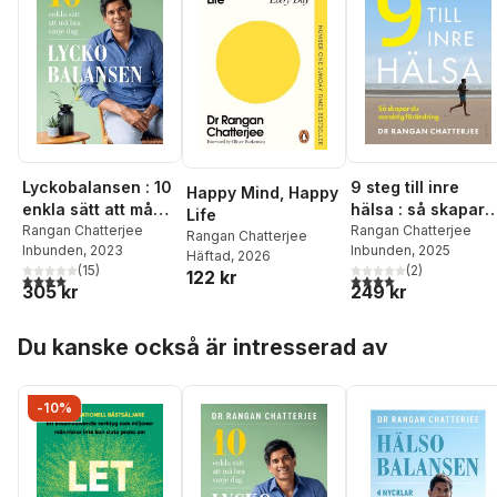
Lyckobalansen : 10
9 steg till inre
Happy Mind, Happy
enkla sätt att må
hälsa : så skapar
Life
bra varje dag
Rangan Chatterjee
du varaktig
Rangan Chatterjee
Rangan Chatterjee
Inbunden
, 2023
Inbunden
, 2025
förändring
Häftad
, 2026
(
15
)
(
2
)
122 kr
4,0
utav 5 stjärnor. Totalt antal röster:
4,0
utav 5 stjärnor. Tota
305 kr
249 kr
Hoppa över listan
Du kanske också är intresserad av
-10%