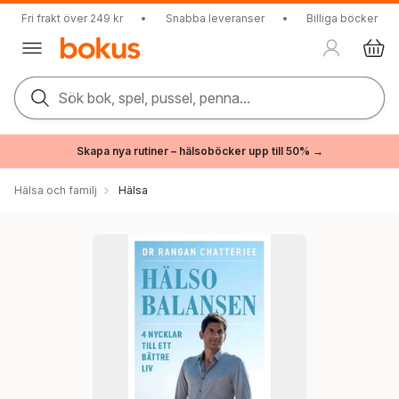
Fri frakt över 249 kr
•
Snabba leveranser
•
Billiga böcker
Sök bok, spel, pussel, penna...
Skapa nya rutiner – hälsoböcker upp till 50% →
Hälsa och familj
Hälsa