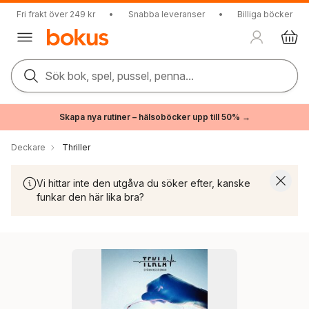
Fri frakt över 249 kr
•
Snabba leveranser
•
Billiga böcker
Sök bok, spel, pussel, penna...
Skapa nya rutiner – hälsoböcker upp till 50% →
Deckare
Thriller
Vi hittar inte den utgåva du söker efter, kanske
funkar den här lika bra?