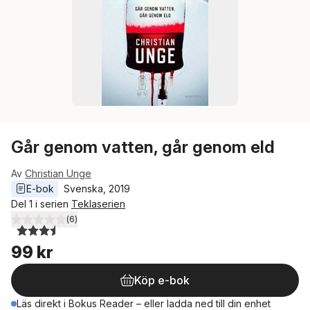
Går genom vatten, går genom eld
Av
Christian Unge
E-bok
Svenska
, 
2019
Del 1 i serien
Teklaserien
(
6
)
3,5
utav 5 stjärnor. Totalt antal röster:
99 kr
Köp e-bok
Läs direkt i Bokus Reader – eller ladda ned till din enhet