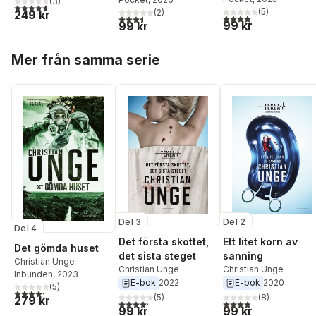
(
3
)
4,7
utav 5 stjärnor. Totalt antal röster:
(
5
)
(
2
)
249 kr
4,0
utav 5 stjärnor. Tota
3,5
utav 5 stjärnor. Totalt antal röster:
99 kr
99 kr
Hoppa över listan
Mer från samma serie
Del 3
Del 2
Del 4
Det första skottet,
Ett litet korn av
Det gömda huset
det sista steget
sanning
Christian Unge
Christian Unge
Christian Unge
Inbunden
, 2023
E-bok
2022
E-bok
2020
(
5
)
4,2
utav 5 stjärnor. Totalt antal röster:
(
5
)
(
8
)
279 kr
4,2
utav 5 stjärnor. Totalt antal röster:
3,9
utav 5 stjärnor. Tota
99 kr
99 kr