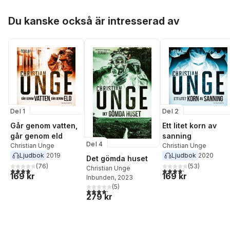
Hoppa över listan
Du kanske också är intresserad av
Del 1
Del 2
Går genom vatten,
Ett litet korn av
går genom eld
sanning
Del 4
Christian Unge
Christian Unge
Ljudbok
2019
Ljudbok
2020
Det gömda huset
(
76
)
(
53
)
Christian Unge
3,9
utav 5 stjärnor. Totalt antal röster:
4,2
utav 5 stjärnor. Tota
169 kr
169 kr
Inbunden
, 2023
(
5
)
4,2
utav 5 stjärnor. Totalt antal röster:
279 kr