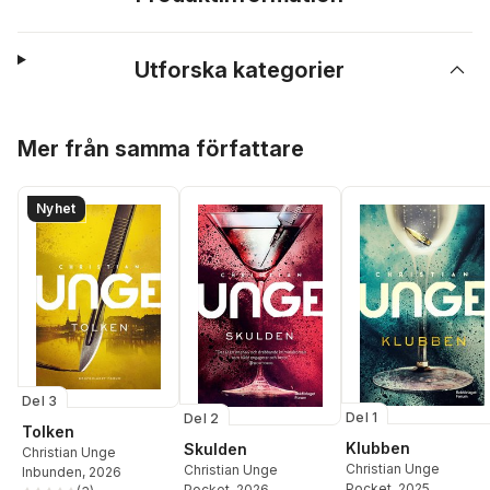
Utforska kategorier
Hoppa över listan
Mer från samma författare
Nyhet
Del 3
Del 1
Del 2
Tolken
Klubben
Skulden
Christian Unge
Christian Unge
Christian Unge
Inbunden
, 2026
Pocket
, 2025
Pocket
, 2026