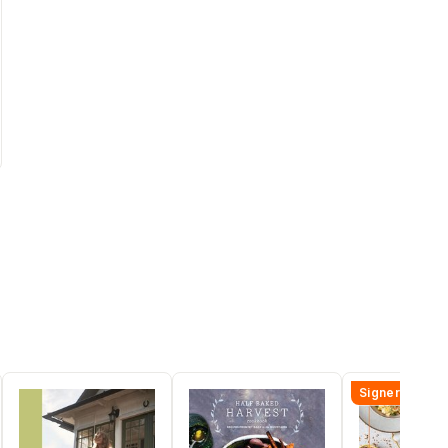
al röster:
Signerad!