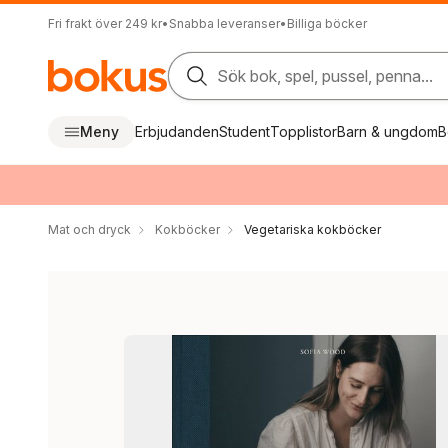
Fri frakt över 249 kr
•
Snabba leveranser
•
Billiga böcker
Sök bok, spel, pussel, penna...
Meny
Erbjudanden
Student
Topplistor
Barn & ungdom
B
Mat och dryck
Kokböcker
Vegetariska kokböcker