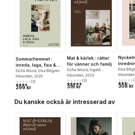
Nyckeln 
Mat & kärlek : rätter
Sommarhemmet :
inredni
för vänner och familj
inreda, laga, fixa &
maten v
Elsa Billg
Sofia Wood
,
Ingalill
odla
Sofia Wood
,
Elsa Billgren
Inbunden
Hägglund
Inbunden
, 2024
Inbunden
, 2025
(
(
3
)
(
3
)
3,3
utav 5 
5,0
utav 5 stjärnor. Totalt antal röster:
3,7
utav 5 stjärnor. Totalt antal röster:
308 kr
319 kr
299 kr
Hoppa över listan
Du kanske också är intresserad av