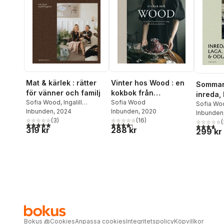
Mat & kärlek : rätter
Vinter hos Wood : en
Sommar
för vänner och familj
kokbok från
inreda, 
Sofia Wood
,
Ingalill
höstmörkrets inträde
Sofia Wood
odla
Sofia Wo
Hägglund
Inbunden
, 2024
Inbunden
, 2020
till vårljusets
Inbunden
(
3
)
(
16
)
(
återkomst
5,0
utav 5 stjärnor. Totalt antal röster:
4,3
utav 5 stjärnor. Totalt antal röster:
3,7
utav 5 
319 kr
288 kr
299 kr
Bokus
@
Cookies
Anpassa cookies
Integritetspolicy
Köpvillkor