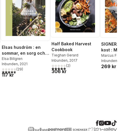
Half Baked Harvest
SIGNERAD - M
Elsas husdröm : en
Cookbook
kost : Middag
sommar, en sorg och
Tieghan Gerard
matlådor
Marcus Frank
tusen loppisar
Elsa Billgren
Inbunden
, 2017
Inbunden
, 2026
Inbunden
, 2021
(
2
)
269 kr
5,0
utav 5 stjärnor. Totalt antal röster:
al röster:
(
29
)
306 kr
4,7
utav 5 stjärnor. Totalt antal röster:
117 kr