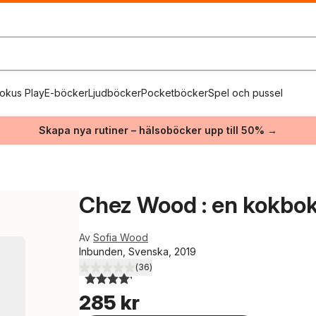
okus Play
E-böcker
Ljudböcker
Pocketböcker
Spel och pussel
Skapa nya rutiner – hälsoböcker upp till 50% →
Chez Wood : en kokbok 
Av
Sofia Wood
Inbunden, Svenska, 2019
(
36
)
4,2
utav 5 stjärnor. Totalt antal röster:
285 kr