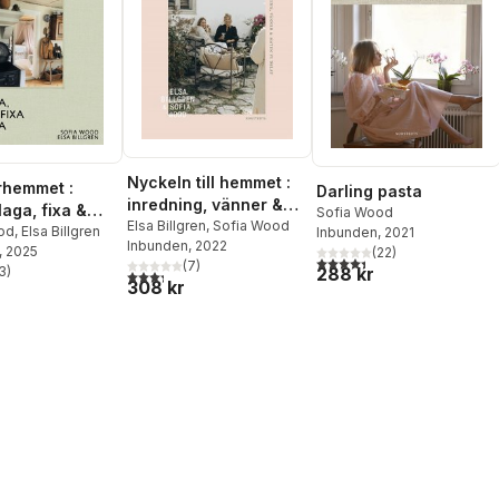
Nyckeln till hemmet :
hemmet :
Darling pasta
inredning, vänner &
laga, fixa &
Sofia Wood
maten vi delat
Elsa Billgren
,
Sofia Wood
od
,
Elsa Billgren
Inbunden
, 2021
Inbunden
, 2022
, 2025
(
22
)
4,4
utav 5 stjärnor. Totalt ant
(
7
)
288 kr
3
)
3,3
utav 5 stjärnor. Totalt antal röster:
stjärnor. Totalt antal röster:
308 kr