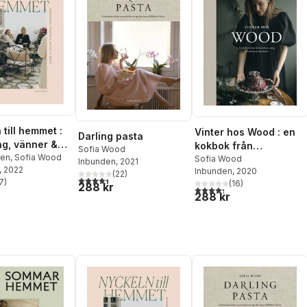
till hemmet :
Vinter hos Wood : en
Darling pasta
ng, vänner &
kokbok från
Sofia Wood
i delat
ren
,
Sofia Wood
höstmörkrets inträde
Sofia Wood
Inbunden
, 2021
, 2022
Inbunden
, 2020
till vårljusets
(
22
)
4,4
utav 5 stjärnor. Totalt antal röster:
7
)
(
16
)
288 kr
återkomst
stjärnor. Totalt antal röster:
4,3
utav 5 stjärnor. Totalt ant
288 kr