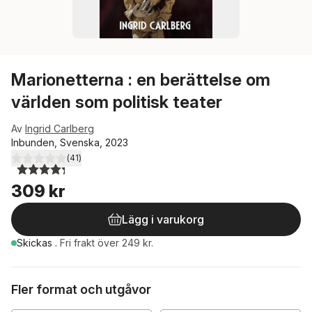
Marionetterna : en berättelse om
världen som politisk teater
Av
Ingrid Carlberg
Inbunden, Svenska, 2023
(
41
)
4,3
utav 5 stjärnor. Totalt antal röster:
309 kr
Lägg i varukorg
Skickas
.
Fri frakt över 249 kr.
Fler format och utgåvor