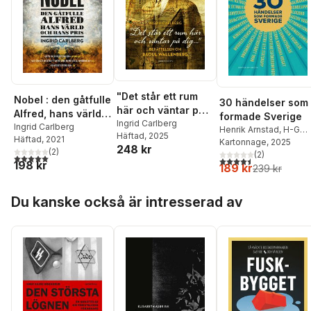
"Det står ett rum
Nobel : den gåtfulle
30 händelser som
här och väntar på
Alfred, hans värld
formade Sverige
dig ..." : berättelsen
Ingrid Carlberg
och hans pris
Ingrid Carlberg
Henrik Arnstad
,
H-G
Häftad
, 2025
om Raoul
Häftad
, 2021
Axberger
Kartonnage
,
Henrik
, 2025
248 kr
Wallenberg
(
2
)
Berggren
(
2
,
Tomas Blo
)
5,0
utav 5 stjärnor. Totalt antal röster:
4,5
utav 5 stjärnor. Tota
198 kr
189 kr
Ingrid Carlberg
,
Martin
239 kr
Dackling
,
Ann-Sofie
Hoppa över listan
Dahl
,
Nils Edling
,
Du kanske också är intresserad av
Kristina Ekero Eriksso
Lars Ericson Wolke