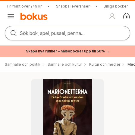
Fri frakt över 249 kr
•
Snabba leveranser
•
Billiga böcker
Sök bok, spel, pussel, penna...
Skapa nya rutiner – hälsoböcker upp till 50% →
Samhälle och politik
Samhälle och kultur
Kultur och medier
Med