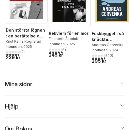
Den största lögnen
Rekviem för en mor
Fuskbygget : så
: en berättelse om
Elisabeth Åsbrink
knäckte
Förintelsens
Knut Kainz Rognerud
Inbunden
, 2025
bostadsmarknade
Andreas Cervenka
Inbunden
, 2025
förnekare
(
2
)
Inbunden
, 2024
Sverige och
5,0
utav 5 stjärnor. Totalt antal röster:
(
2
)
4,5
utav 5 stjärnor. Totalt antal röster:
245 kr
(
40
)
världen
239 kr
4,5
utav 5 stjärnor. Tota
295 kr
Mina sidor
Hjälp
Om Bokus