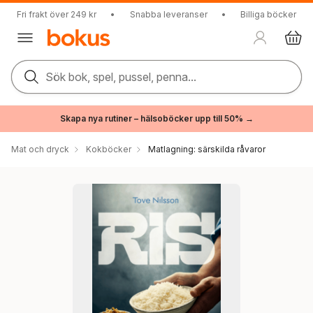
Fri frakt över 249 kr
•
Snabba leveranser
•
Billiga böcker
Sök bok, spel, pussel, penna...
Skapa nya rutiner – hälsoböcker upp till 50% →
Mat och dryck
Kokböcker
Matlagning: särskilda råvaror