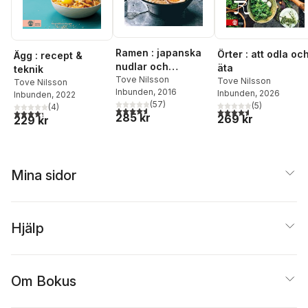
Ramen : japanska
Örter : att odla oc
Ägg : recept &
nudlar och
äta
teknik
smårätter
Tove Nilsson
Tove Nilsson
Tove Nilsson
Inbunden
, 2016
Inbunden
, 2026
Inbunden
, 2022
(
57
)
(
5
)
(
4
)
4,6
utav 5 stjärnor. Totalt antal röster:
4,6
utav 5 stjärnor. Tota
4,3
utav 5 stjärnor. Totalt antal röster:
285 kr
269 kr
229 kr
Mina sidor
Hjälp
Om Bokus