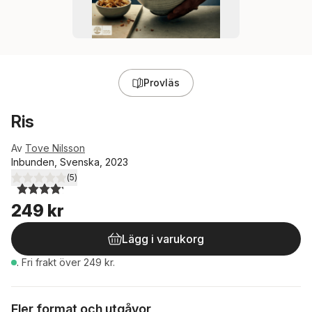
Provläs
Ris
Av
Tove Nilsson
Inbunden, Svenska, 2023
(
5
)
4,2
utav 5 stjärnor. Totalt antal röster:
249 kr
Lägg i varukorg
.
Fri frakt över 249 kr.
Fler format och utgåvor