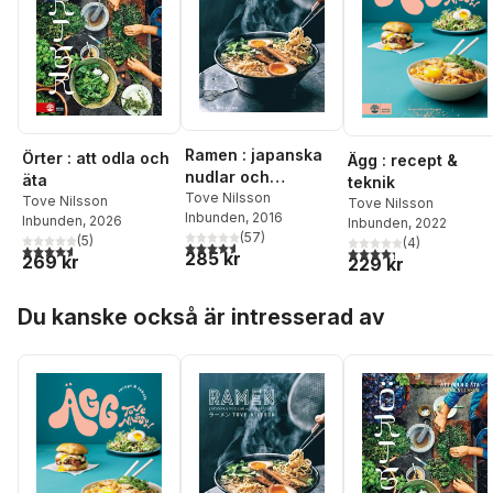
Ramen : japanska
Örter : att odla och
Ägg : recept &
nudlar och
äta
teknik
smårätter
Tove Nilsson
Tove Nilsson
Tove Nilsson
Inbunden
, 2016
Inbunden
, 2026
Inbunden
, 2022
(
57
)
(
5
)
(
4
)
4,6
utav 5 stjärnor. Totalt antal röster:
4,6
utav 5 stjärnor. Totalt antal röster:
4,3
utav 5 stjärnor. Tota
285 kr
269 kr
229 kr
Hoppa över listan
Du kanske också är intresserad av