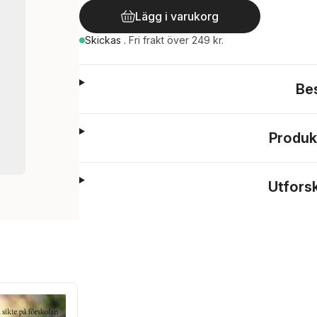
Lägg i varukorg
Skickas
.
Fri frakt över 249 kr.
Be
Produk
Utfors