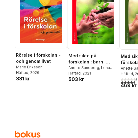
Rörelse i förskolan -
Med sikte på
Med sik
och genom livet
förskolan : barn i
förskola
Marie Eriksson
behov av stöd
Anette Sandberg
,
Lena
behov a
Anette S
Häftad
, 2026
Almqvist
Häftad
, 2021
,
Eva Björck-
Almqvist
Häftad
, 
331 kr
503 kr
Åkesson
,
Polly Björk-
Åkesson
(
4,5
utav 5 
Willén
,
Jane Brodin
,
Barbro
469 kr
Willén
,
Ja
Bruce
,
Anette Eriksson
,
Bruce
,
An
Mats Granlund
,
Nina Klang
,
Mats Gra
Anne Lillvist
,
Agneta
Kinge
,
Ni
Luttropp
,
Martina Norling
,
Lillvist
,
Pe
Lisbeth Ottosson
,
Jenny
Agneta L
Wilder
,
Regina Ylvén
Norling
,
L
Jenny Wi