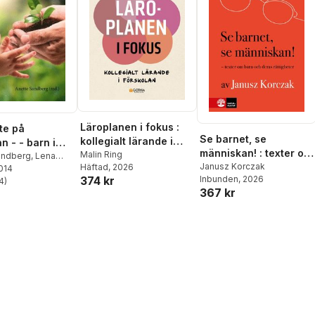
Läroplanen i fokus :
te på
Se barnet, se
kollegialt lärande i
n - - barn i
människan! : texter om
förskolan
Malin Ring
v stöd
andberg
,
Lena
barn och deras
Janusz Korczak
Häftad
, 2026
2014
,
Eva Björck-
374 kr
Inbunden
, 2026
rättigheter
,
4
Polly Björk-
)
stjärnor. Totalt antal röster:
367 kr
ne Brodin
,
Barbro
ette Eriksson
,
nlund
,
Emilie
na Klang
,
Anne
g Lindstrand
,
uttropp
,
Martina
isbeth Ottosson
,
lder
,
Regina Ylvén