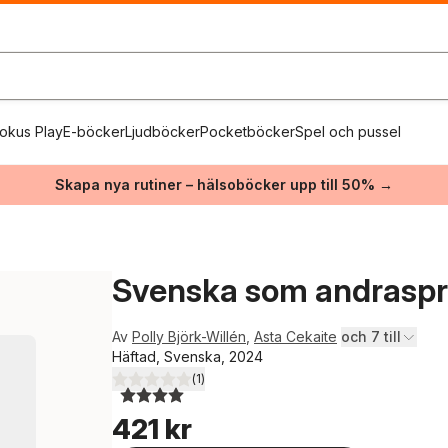
okus Play
E-böcker
Ljudböcker
Pocketböcker
Spel och pussel
Skapa nya rutiner – hälsoböcker upp till 50% →
Svenska som andrasprå
Av
Polly Björk-Willén
,
Asta Cekaite
och 7 till
Häftad, Svenska, 2024
(
1
)
4,0
utav 5 stjärnor. Totalt antal röster:
421 kr