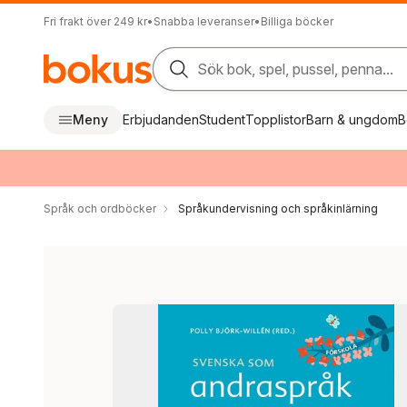
Fri frakt över 249 kr
•
Snabba leveranser
•
Billiga böcker
Sök bok, spel, pussel, penna...
Meny
Erbjudanden
Student
Topplistor
Barn & ungdom
B
Språk och ordböcker
Språkundervisning och språkinlärning