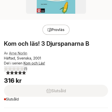
Provläs
Kom och läs! 3 Djurspanarna B
Av
Arne Norlin
Häftad, Svenska, 2001
Del i serien
Kom och Läs!
(
1
)
5,0
utav 5 stjärnor. Totalt antal röster:
316 kr
Slutsåld
Slutsåld