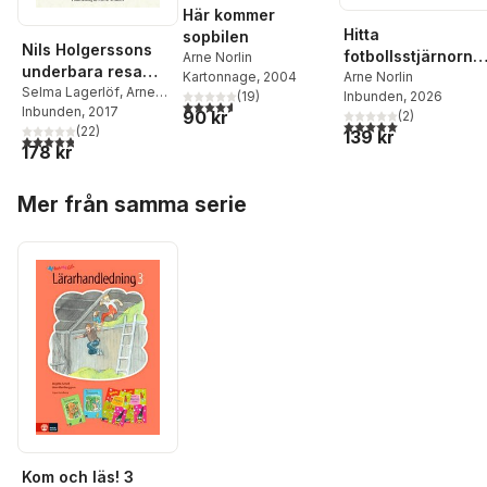
Här kommer
Hitta
sopbilen
Nils Holgerssons
fotbollsstjärnorna!
Arne Norlin
underbara resa
Kartonnage
, 2004
VM-hjältar
Arne Norlin
genom Sverige
Selma Lagerlöf
,
Arne
(
19
)
Inbunden
, 2026
4,6
utav 5 stjärnor. Totalt antal röster:
Norlin
Inbunden
, 2017
90 kr
(
2
)
5,0
utav 5 stjärnor. Tota
(
22
)
139 kr
4,8
utav 5 stjärnor. Totalt antal röster:
178 kr
Hoppa över listan
Mer från samma serie
Kom och läs! 3