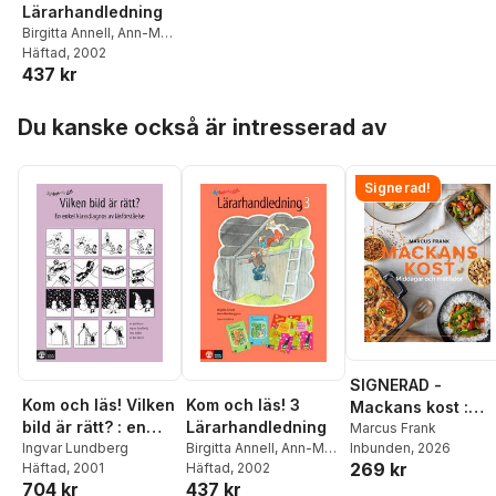
Lärarhandledning
Birgitta Annell
,
Ann-Mari
Berggren
Häftad
, 2002
,
Ingvar
437 kr
Lundberg
Hoppa över listan
Du kanske också är intresserad av
Signerad!
SIGNERAD -
Kom och läs! Vilken
Kom och läs! 3
Mackans kost :
bild är rätt? : en
Lärarhandledning
Middagar och
Marcus Frank
enkel klassdiagnos
Ingvar Lundberg
Birgitta Annell
,
Ann-Mari
Inbunden
, 2026
matlådor
269 kr
Häftad
, 2001
Berggren
Häftad
, 2002
,
Ingvar
av läsförståelse
704 kr
437 kr
Lundberg