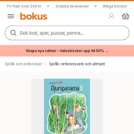
Fri frakt över 249 kr
•
Snabba leveranser
•
Billiga böcker
Sök bok, spel, pussel, penna...
Skapa nya rutiner – hälsoböcker upp till 50% →
Språk och ordböcker
Språk: referensverk och allmänt