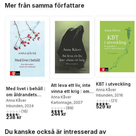
Hoppa över listan
Mer från samma författare
KBT i utveckling
Att leva ett liv, inte
Med livet i behåll :
Anna Kåver
vinna ett krig : om
om åldrandets
Inbunden
, 2016
acceptans
Anna Kåver
frihet och förluster
Anna Kåver
(
21
)
Kartonnage
, 2007
4,3
utav 5 stjärnor. Tota
529 kr
Inbunden
, 2024
(
88
)
4,1
utav 5 stjärnor. Totalt antal röster:
(
16
)
244 kr
4,3
utav 5 stjärnor. Totalt antal röster:
238 kr
Hoppa över listan
Du kanske också är intresserad av