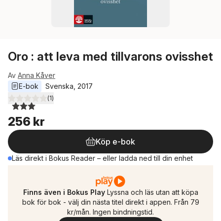
Oro : att leva med tillvarons ovisshet
Av
Anna Kåver
E-bok
Svenska
, 
2017
(
1
)
3,0
utav 5 stjärnor. Totalt antal röster:
256 kr
Köp e-bok
Läs direkt i Bokus Reader – eller ladda ned till din enhet
Finns även i Bokus Play
Lyssna och läs utan att köpa
bok för bok - välj din nästa titel direkt i appen. Från 79
kr/mån. Ingen bindningstid.