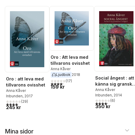
Oro : Att leva med
tillvarons ovisshet
Anna Kåver
Ljudbok
2018
Social ångest : att
Oro : att leva med
(
17
)
4,2
utav 5 stjärnor. Totalt antal röster:
känna sig gransk
tillvarons ovisshet
159 kr
och bortgjord
Anna Kåver
Anna Kåver
Inbunden
, 2014
Inbunden
, 2017
(
6
)
(
29
)
4,2
utav 5 stjärnor. Tota
4,1
utav 5 stjärnor. Totalt antal röster:
350 kr
245 kr
Mina sidor