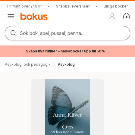
Fri frakt över 249 kr
•
Snabba leveranser
•
Billiga böcker
Sök bok, spel, pussel, penna...
Skapa nya rutiner – hälsoböcker upp till 50% →
Psykologi och pedagogik
Psykologi