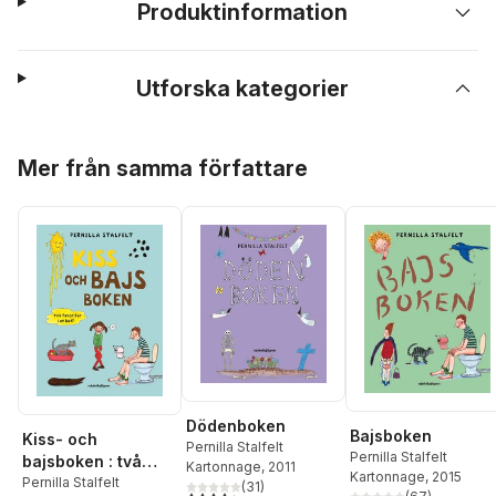
Produktinformation
Utforska kategorier
Hoppa över listan
Mer från samma författare
Dödenboken
Bajsboken
Kiss- och
Pernilla Stalfelt
Pernilla Stalfelt
bajsboken : två
Kartonnage
, 2011
Kartonnage
, 2015
favoriter i en bok!
Pernilla Stalfelt
(
31
)
4,4
utav 5 stjärnor. Totalt antal röster: