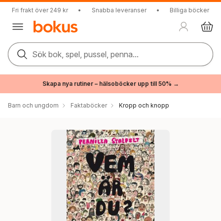
Fri frakt över 249 kr
•
Snabba leveranser
•
Billiga böcker
Sök bok, spel, pussel, penna...
Skapa nya rutiner – hälsoböcker upp till 50% →
Barn och ungdom
Faktaböcker
Kropp och knopp