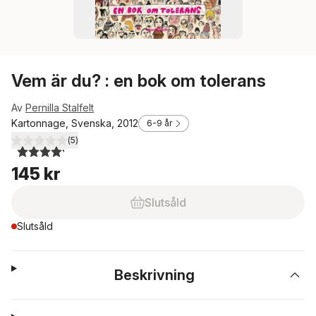
Vem är du? : en bok om tolerans
Av
Pernilla Stalfelt
Kartonnage, Svenska, 2012
6-9 år
(
5
)
4,2
utav 5 stjärnor. Totalt antal röster:
145 kr
Slutsåld
Slutsåld
Beskrivning