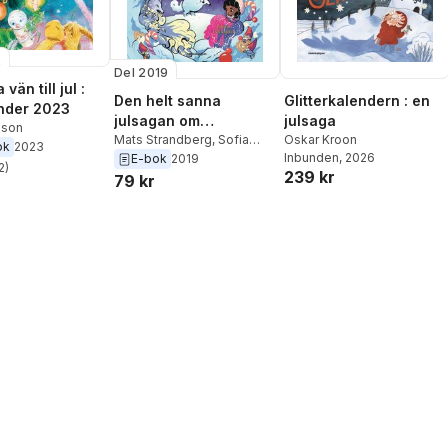
2
Del 2019
vän till jul :
Den helt sanna
Glitterkalendern : en
nder 2023
julsagan om
julsaga
sson
kentauren som ville
Mats Strandberg
,
Sofia
Oskar Kroon
ok
2023
Falkenhem
Inbunden
, 2026
E-bok
2019
hem
2
)
239 kr
stjärnor. Totalt antal röster:
79 kr