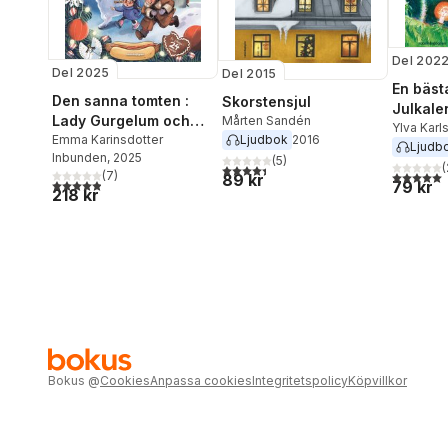
Del 202
Del 2025
Del 2015
En bästa 
Den sanna tomten :
Skorstensjul
Julkale
Lady Gurgelum och
Mårten Sandén
Ylva Karl
Ljudbok
2016
jag
Emma Karinsdotter
Ljudb
Inbunden
, 2025
(
5
)
(
4,4
utav 5 stjärnor. Totalt antal röster:
5,0
utav 5 
(
7
)
89 kr
4,9
utav 5 stjärnor. Totalt antal röster:
79 kr
218 kr
Bokus
@
Cookies
Anpassa cookies
Integritetspolicy
Köpvillkor