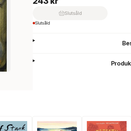
243 kr
Slutsåld
Slutsåld
Be
Produk