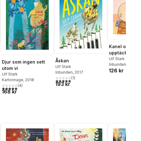
Kanel och Kan
upptäcker kän
Ulf Stark
Åskan
Djur som ingen sett
Inbunden
, 2024
Ulf Stark
utom vi
126 kr
al röster:
Inbunden
, 2017
Ulf Stark
(
1
)
Kartonnage
, 2018
5,0
utav 5 stjärnor. Totalt antal röster:
193 kr
(
4
)
5,0
utav 5 stjärnor. Totalt antal röster:
168 kr