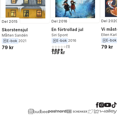
Del 2020
Del 2016
Del 2015
Vi måste rädda
En förtrollad jul
Skorstensjul
Ellen Karlsson
,
Ce
Siri Spont
Mårten Sandén
Heikkilä
E-bok
2020
E-bok
2016
E-bok
2021
79 kr
79 kr
(
1
)
4,0
utav 5 stjärnor. Totalt antal röster:
139 kr