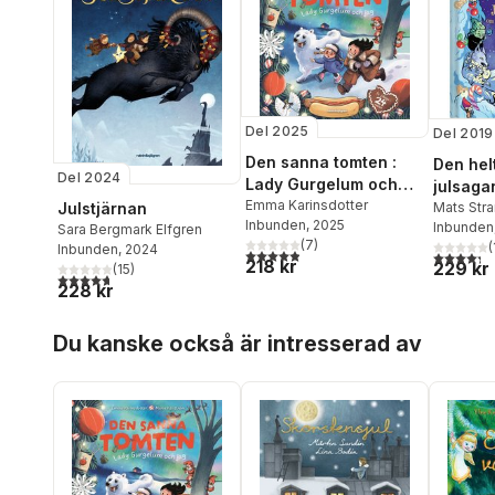
Del 2025
Del 2019
Den sanna tomten :
Den hel
Del 2024
Lady Gurgelum och
julsaga
jag
Emma Karinsdotter
Julstjärnan
kentaur
Mats Str
Inbunden
, 2025
Falkenh
Inbunden
Sara Bergmark Elfgren
hem
(
7
)
(
Inbunden
, 2024
4,9
utav 5 stjärnor. Totalt antal röster:
4,3
utav 5 
218 kr
229 kr
(
15
)
4,7
utav 5 stjärnor. Totalt antal röster:
228 kr
Hoppa över listan
Du kanske också är intresserad av