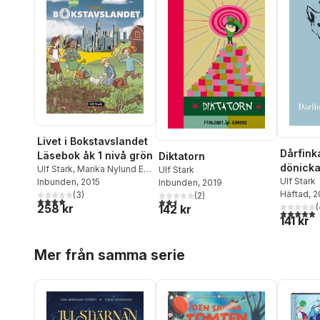
Livet i Bokstavslandet
Dårfink
Läsebok åk 1 nivå grön
Diktatorn
dönicka
Ulf Stark
,
Marika Nylund Ek
,
Ulf Stark
Ulf Stark
Marie Trapp
Inbunden
, 2015
,
Lena
Inbunden
, 2019
Häftad
, 
Palovaara
(
3
,
)
Tarja Alatalo
,
(
2
)
4,0
utav 5 stjärnor. Totalt antal röster:
2,5
utav 5 stjärnor. Totalt antal röster:
258 kr
(
Malin Wedsberg
142 kr
5,0
utav 5 
141 kr
Hoppa över listan
Mer från samma serie