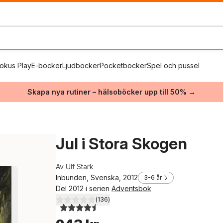
okus Play
E-böcker
Ljudböcker
Pocketböcker
Spel och pussel
Skapa nya rutiner – hälsoböcker upp till 50% →
Jul i Stora Skogen
Av
Ulf Stark
Inbunden, Svenska, 2012
3-6 år
Del 2012 i serien
Adventsbok
(
136
)
4,5
utav 5 stjärnor. Totalt antal röster: