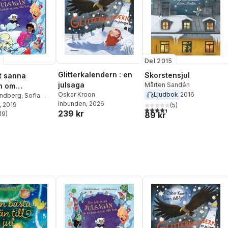
Del 2015
Glitterkalendern : en
Skorstensjul
t sanna
julsaga
Mårten Sandén
n om
Ljudbok
2016
Oskar Kroon
en som ville
andberg
,
Sofia
Inbunden
, 2026
em
, 2019
(
5
)
4,4
utav 5 stjärnor. Totalt ant
239 kr
89 kr
19
)
stjärnor. Totalt antal röster: