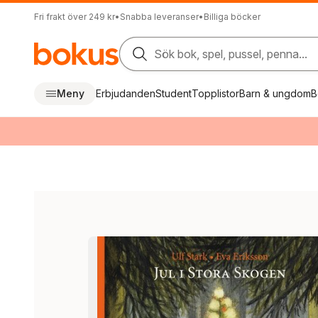
Fri frakt över 249 kr
•
Snabba leveranser
•
Billiga böcker
Sök bok, spel, pussel, penna...
Meny
Erbjudanden
Student
Topplistor
Barn & ungdom
B