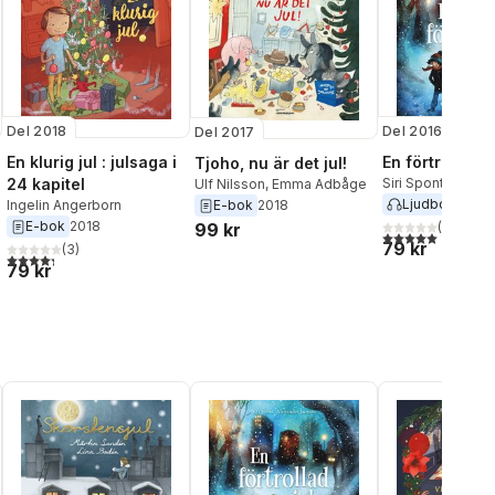
Del 2018
Del 2016
Del 2017
En klurig jul : julsaga i
En förtrollad j
Tjoho, nu är det jul!
24 kapitel
Siri Spont
Ulf Nilsson
,
Emma Adbåge
Ljudbok
2017
E-bok
2018
Ingelin Angerborn
E-bok
2018
99 kr
(
2
)
5,0
utav 5 stjärnor.
al röster:
79 kr
(
3
)
4,3
utav 5 stjärnor. Totalt antal röster:
79 kr