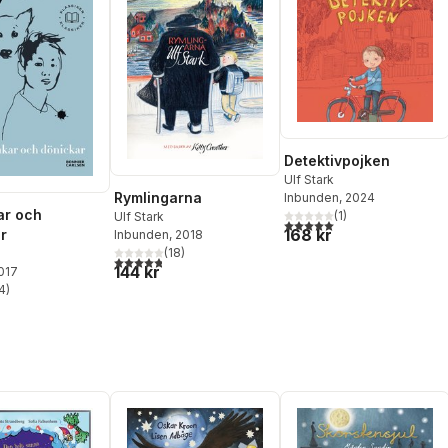
Detektivpojken
Ulf Stark
Rymlingarna
Inbunden
, 2024
ar och
(
1
)
Ulf Stark
5,0
utav 5 stjärnor. Totalt ant
168 kr
r
Inbunden
, 2018
(
18
)
4,8
utav 5 stjärnor. Totalt antal röster:
144 kr
2017
4
)
stjärnor. Totalt antal röster: