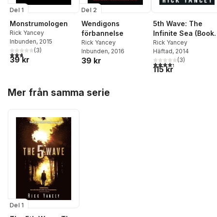
Del 1
Del 2
Monstrumologen
Wendigons
5th Wave: The
Rick Yancey
förbannelse
Infinite Sea (Book
Inbunden
, 2015
Rick Yancey
2)
Rick Yancey
(
3
)
Inbunden
, 2016
Häftad
, 2014
2,7
utav 5 stjärnor. Totalt antal röster:
39 kr
39 kr
(
3
)
4,3
utav 5 stjärnor. Tota
115 kr
Hoppa över listan
Mer från samma serie
Del 1