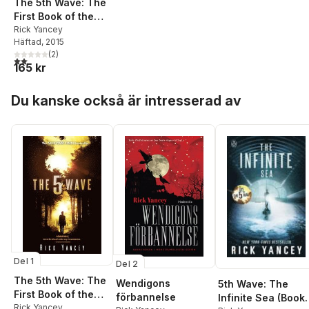
The 5th Wave: The
First Book of the
5th Wave Series
Rick Yancey
Häftad
, 2015
(
2
)
2,0
utav 5 stjärnor. Totalt antal röster:
165 kr
Hoppa över listan
Du kanske också är intresserad av
Del 1
Del 2
The 5th Wave: The
Wendigons
5th Wave: The
First Book of the
förbannelse
Infinite Sea (Book
5th Wave Series
Rick Yancey