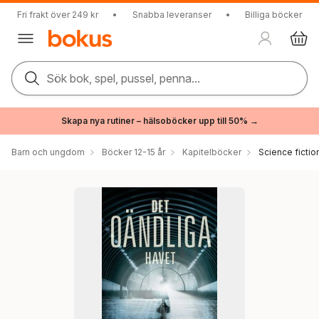
Fri frakt över 249 kr
•
Snabba leveranser
•
Billiga böcker
Sök bok, spel, pussel, penna...
Skapa nya rutiner – hälsoböcker upp till 50% →
Barn och ungdom
Böcker 12-15 år
Kapitelböcker
Science fictio