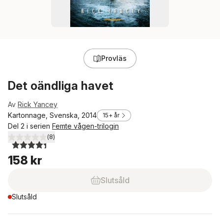
Provläs
Det oändliga havet
Av
Rick Yancey
Kartonnage, Svenska, 2014
15+ år
Del 2 i serien
Femte vågen-trilogin
(
8
)
4,4
utav 5 stjärnor. Totalt antal röster:
158 kr
Slutsåld
Slutsåld