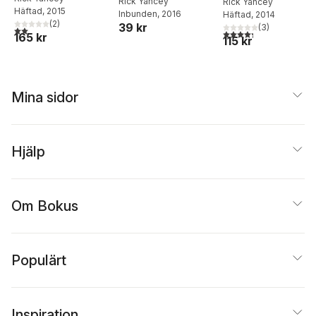
Rick Yancey
2)
Rick Yancey
Häftad
, 2015
Inbunden
, 2016
Häftad
, 2014
(
2
)
39 kr
(
3
)
2,0
utav 5 stjärnor. Totalt antal röster:
4,3
utav 5 stjärnor. Tota
165 kr
115 kr
Mina sidor
Hjälp
Om Bokus
Populärt
Inspiration