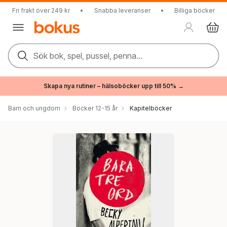
Fri frakt över 249 kr
•
Snabba leveranser
•
Billiga böcker
Sök bok, spel, pussel, penna...
Skapa nya rutiner – hälsoböcker upp till 50% →
Barn och ungdom
Böcker 12-15 år
Kapitelböcker