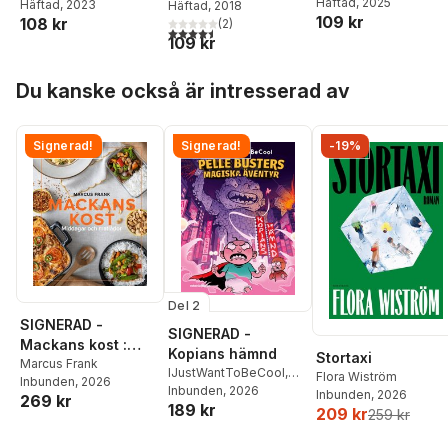
Häftad
, 2025
Häftad
, 2023
Häftad
, 2018
109 kr
108 kr
(
2
)
4,5
utav 5 stjärnor. Totalt antal röster:
109 kr
Hoppa över listan
Du kanske också är intresserad av
Signerad!
Signerad!
-19%
Del 2
SIGNERAD -
SIGNERAD -
Mackans kost :
Kopians hämnd
Stortaxi
Middagar och
Marcus Frank
IJustWantToBeCool
,
Flora Wiström
Inbunden
, 2026
matlådor
Joel Adolphson
Inbunden
, 2026
,
Emil
Inbunden
, 2026
269 kr
189 kr
Ejdemo Beer
,
Victor
209 kr
259 kr
Beer