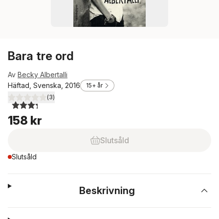
Bara tre ord
Av
Becky Albertalli
Häftad, Svenska, 2016
15+ år
(
3
)
3,3
utav 5 stjärnor. Totalt antal röster:
158 kr
Slutsåld
Slutsåld
Beskrivning