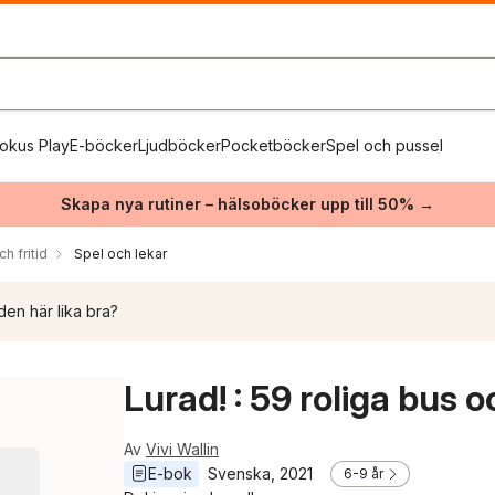
okus Play
E-böcker
Ljudböcker
Pocketböcker
Spel och pussel
Skapa nya rutiner – hälsoböcker upp till 50% →
h fritid
Spel och lekar
den här lika bra?
Lurad! : 59 roliga bus 
Av
Vivi Wallin
E-bok
Svenska
, 
2021
6-9 år