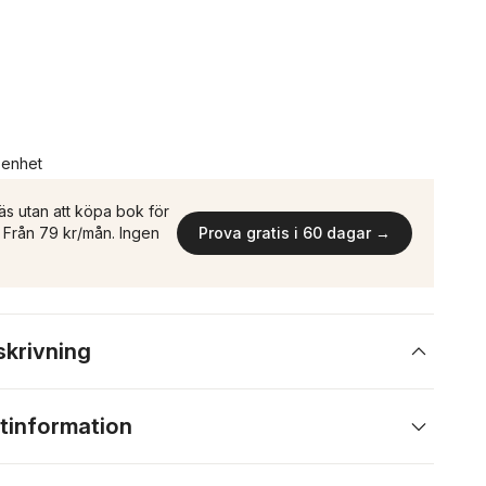
n enhet
äs utan att köpa bok för
n. Från 79 kr/mån. Ingen
Prova gratis i 60 dagar →
skrivning
tinformation