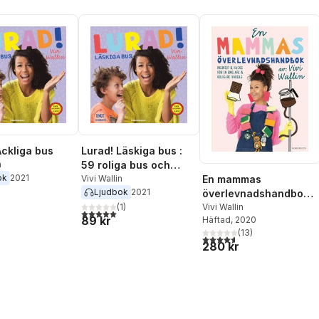
Äckliga bus
Lurad! Läskiga bus :
n
59 roliga bus och
ok
2021
pranks
Vivi Wallin
En mammas
Ljudbok
2021
överlevnadshandbok :
(
1
)
insikter & hacks för en
Vivi Wallin
5,0
utav 5 stjärnor. Totalt antal röster:
89 kr
Häftad
, 2020
enklare och roligare
(
13
)
vardag
4,6
utav 5 stjärnor. Totalt ant
280 kr