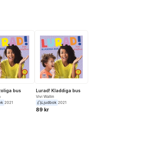
Roliga bus
Lurad! Kladdiga bus
n
Vivi Wallin
ok
2021
Ljudbok
2021
89 kr