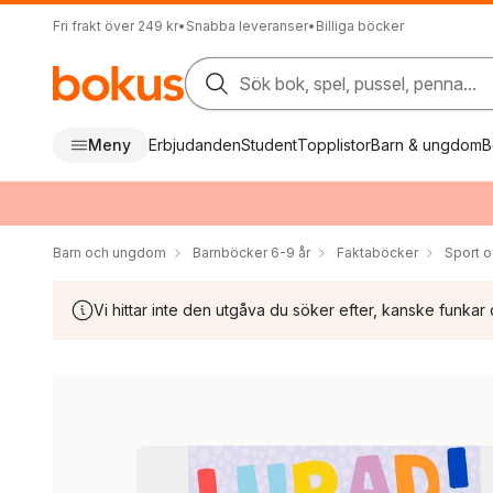
Fri frakt över 249 kr
•
Snabba leveranser
•
Billiga böcker
Sök bok, spel, pussel, penna...
Meny
Erbjudanden
Student
Topplistor
Barn & ungdom
B
Barn och ungdom
Barnböcker 6-9 år
Faktaböcker
Sport oc
Vi hittar inte den utgåva du söker efter, kanske funkar 