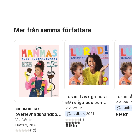
Hoppa över listan
Mer från samma författare
Lurad! Läskiga bus :
Lurad! 
59 roliga bus och
Vivi Walli
Ljudb
pranks
Vivi Wallin
En mammas
Ljudbok
2021
89 kr
överlevnadshandbok :
(
1
)
insikter & hacks för en
Vivi Wallin
5,0
utav 5 stjärnor. Totalt antal röster:
89 kr
Häftad
, 2020
enklare och roligare
(
13
)
vardag