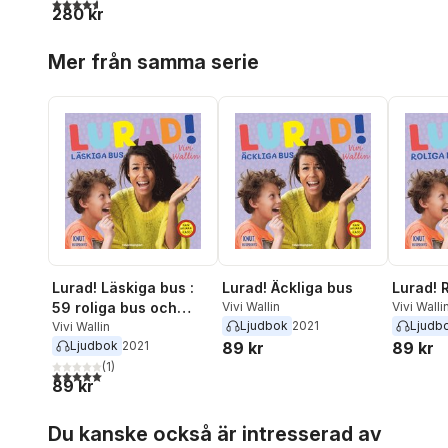
4,6
utav 5 stjärnor. Totalt antal röster:
280 kr
Hoppa över listan
Mer från samma serie
Lurad! Läskiga bus :
Lurad! Äckliga bus
Lurad! 
59 roliga bus och
Vivi Wallin
Vivi Walli
Ljudbok
2021
Ljudb
pranks
Vivi Wallin
Ljudbok
2021
89 kr
89 kr
(
1
)
5,0
utav 5 stjärnor. Totalt antal röster:
89 kr
Hoppa över listan
Du kanske också är intresserad av