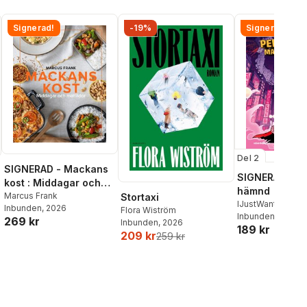
Signerad!
-19%
Signerad!
Del 2
SIGNERAD - Mackans
SIGNERAD - K
kost : Middagar och
hämnd
matlådor
Marcus Frank
Stortaxi
IJustWantToBeC
Inbunden
, 2026
Flora Wiström
Adolphson
Inbunden
, 2026
,
Emil
269 kr
Inbunden
, 2026
189 kr
Beer
,
Victor Beer
al röster:
209 kr
259 kr