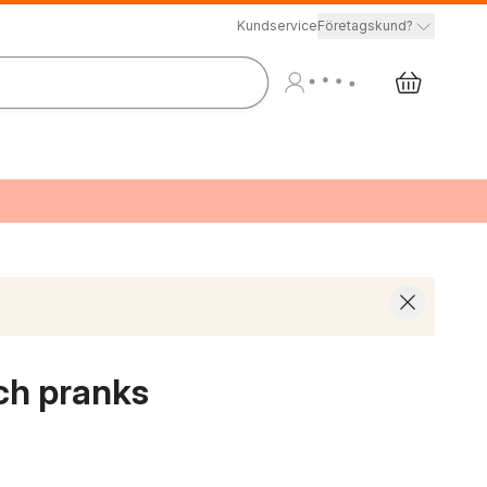
Kundservice
Företagskund?
och pranks