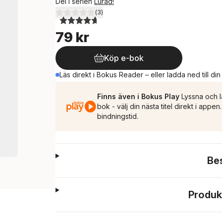
Del i serien
Lurad!
(
3
)
4,7
utav 5 stjärnor. Totalt antal röster:
79 kr
Köp e-bok
Läs direkt i Bokus Reader – eller ladda ned till di
Finns även i Bokus Play
Lyssna och l
bok - välj din nästa titel direkt i appe
bindningstid.
Be
Produk