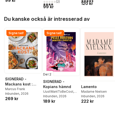
99 kr
4,7
utav 5 stjärnor. Tota
(
2
)
120 kr
4,0
utav 5 stjärnor. Totalt antal röster:
99 kr
Hoppa över listan
Du kanske också är intresserad av
Signerad!
Signerad!
Del 2
SIGNERAD -
SIGNERAD -
Mackans kost :
Lamento
Kopians hämnd
Middagar och
Marcus Frank
Madame Nielsen
IJustWantToBeCool
,
Inbunden
, 2026
matlådor
Inbunden
, 2026
Joel Adolphson
Inbunden
, 2026
,
Emil
269 kr
222 kr
189 kr
Ejdemo Beer
,
Victor
Beer