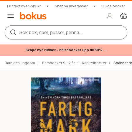
Fri frakt över 249 kr
•
Snabba leveranser
•
Billiga böcker
Sök bok, spel, pussel, penna...
Skapa nya rutiner – hälsoböcker upp till 50% →
Barn och ungdom
Barnböcker 9-12 år
Kapitelböcker
Spännande