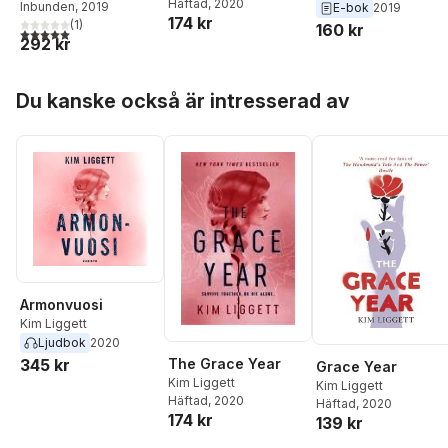
Häftad
, 2020
Inbunden
, 2019
E-bok
2019
174 kr
(
1
)
160 kr
5,0
utav 5 stjärnor. Totalt antal röster:
292 kr
Hoppa över listan
Du kanske också är intresserad av
Armonvuosi
Kim Liggett
Ljudbok
2020
The Grace Year
345 kr
Grace Year
Kim Liggett
Kim Liggett
Häftad
, 2020
Häftad
, 2020
174 kr
139 kr