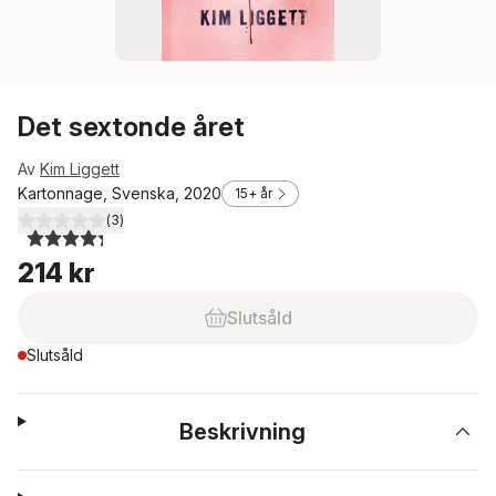
Det sextonde året
Av
Kim Liggett
Kartonnage, Svenska, 2020
15+ år
(
3
)
4,3
utav 5 stjärnor. Totalt antal röster:
214 kr
Slutsåld
Slutsåld
Beskrivning