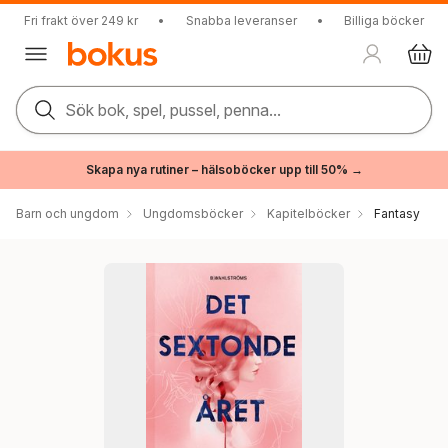
Fri frakt över 249 kr
•
Snabba leveranser
•
Billiga böcker
Sök bok, spel, pussel, penna...
Skapa nya rutiner – hälsoböcker upp till 50% →
Barn och ungdom
Ungdomsböcker
Kapitelböcker
Fantasy