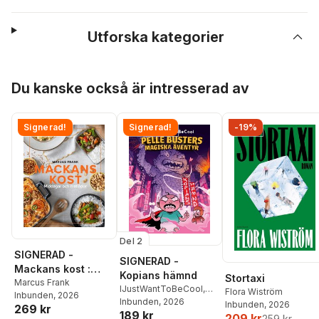
Utforska kategorier
Hoppa över listan
Du kanske också är intresserad av
Signerad!
Signerad!
-19%
Del 2
SIGNERAD -
SIGNERAD -
Mackans kost :
Kopians hämnd
Stortaxi
Middagar och
Marcus Frank
IJustWantToBeCool
,
Flora Wiström
Inbunden
, 2026
matlådor
Joel Adolphson
Inbunden
, 2026
,
Emil
Inbunden
, 2026
269 kr
189 kr
Ejdemo Beer
,
Victor
209 kr
259 kr