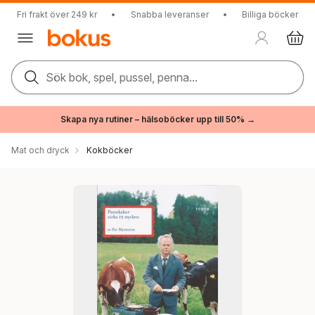
Fri frakt över 249 kr
•
Snabba leveranser
•
Billiga böcker
Sök bok, spel, pussel, penna...
Skapa nya rutiner – hälsoböcker upp till 50% →
Mat och dryck
Kokböcker