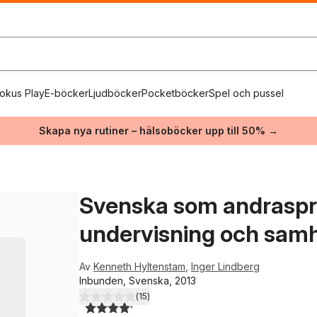
okus Play
E-böcker
Ljudböcker
Pocketböcker
Spel och pussel
Skapa nya rutiner – hälsoböcker upp till 50% →
Svenska som andraspråk
undervisning och samh
Av
Kenneth Hyltenstam
,
Inger Lindberg
Inbunden, Svenska, 2013
(
15
)
4,2
utav 5 stjärnor. Totalt antal röster: