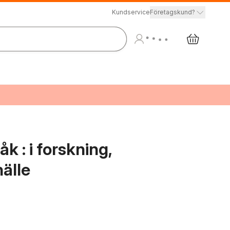
Kundservice
Företagskund?
 : i forskning,
älle