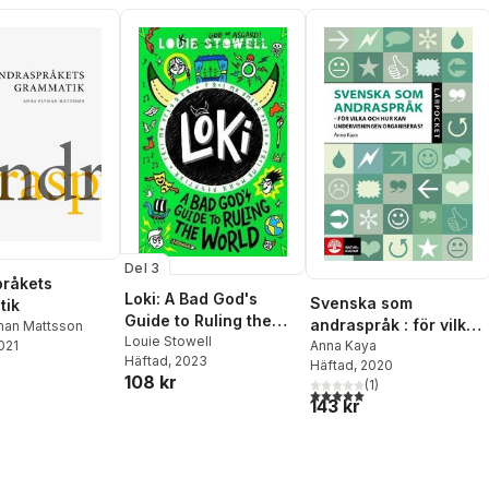
Ulrika Nettelbladt
,
Elisabeth Zetterholm
Ulla Sundberg
,
Ann-Katrin
 Reuterskiöld
,
Swärd
ömqvist
,
Karin
Del 3
råkets
Loki: A Bad God's
Svenska som
tik
Guide to Ruling the
andraspråk : för vilka
man Mattsson
World
Louie Stowell
2021
och hur kan
Anna Kaya
Häftad
, 2023
Häftad
, 2020
undervisningen
108 kr
(
1
)
organiseras?
5,0
utav 5 stjärnor. Totalt ant
143 kr