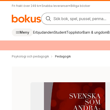
Fri frakt över 249 kr
•
Snabba leveranser
•
Billiga böcker
Sök bok, spel, pussel, penna...
Meny
Erbjudanden
Student
Topplistor
Barn & ungdom
B
Psykologi och pedagogik
Pedagogik