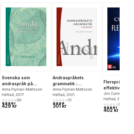
Rydelius
,
Stig Arlinger
Svenska som
Andraspråkets
Flerspråkiga e
andraspråk på
grammatik :
effektiv under
språkvetenskaplig
Anna Flyman-Mattsson
övningsbok
Anna Flyman Mattsson
en utmanande 
Jim Cummins
Häftad
, 2017
Häftad
, 2021
grund
Häftad
, 2017
(
6
)
(
1
)
4,5
utav 5 stjärnor. Totalt antal röster:
4,0
utav 5 stjärnor. Totalt antal röster:
(
15
)
429 kr
301 kr
4,5
utav 5 stjärnor.
al röster:
402 kr