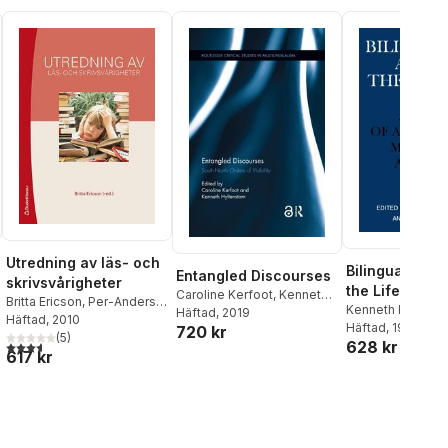
Utredning av läs- och
Bilingualism a
Entangled Discourses
skrivsvårigheter
the Lifespan
Caroline Kerfoot
,
Kenneth
Britta Ericson
,
Per-Anders
Kenneth Hyltens
Hyltenstam
Häftad
, 2019
Rydelius
Häftad
, 2010
,
Kenneth
Loraine K. Obler
Häftad
, 1989
720 kr
Hyltenstam
(
5
)
,
Max Frisk
,
628 kr
al röster:
3,6
utav 5 stjärnor. Totalt antal röster:
617 kr
Christer Jacobson
,
Birgitta
Johnsen
,
Elisabeth Price
,
Agneta Rydberg
,
Margareta
Carlström
,
Ingemo Bonnier
,
Hjördis Kreku
,
Annika
Josefson
,
Eva-Lena