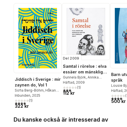
Del 2009
Samtal i rörelse : elva
essäer om mänskliga
Barn utv
möten och språkets
Gunnela Björk
,
Annika
Jiddisch i Sverige : mir
språk
Björkdahl
Häftad
, 2009
,
Charlotta Brylla
,
kraft
zaynen do, Vol 1
Lousie Bj
Ingvar Carlsson
(
1
)
,
Sara
3,0
utav 5 stjärnor. Totalt antal röster:
Sofia Berg-Böhm
,
Håkan
Liberg
Häftad
,
, 
Ni
112 kr
Danius
,
Lars-Erik Edlund
,
Blomqvist
Inbunden
, 2025
,
Dorotea
Abraham
(
Eva-Carin Gerö
,
K. G.
4,1
utav 5 
Bromberg
(
1
,
)
Karin Brygger
,
500 kr
Axelsson
4,0
utav 5 stjärnor. Totalt antal röster:
Hammar
,
Kenneth
322 kr
Urszula Ulla Chowaniec
,
Fredriks
Hyltenstam
,
Ola Sigurdson
,
Ronn Elfors Lipsker
,
Sari
Hansson
Richard Swartz
,
Hoppa över listan
Feld
,
Alexander
Häggstr
Riksbankens
Du kanske också är intresserad av
Freudenthal
,
Marianne
Hyltenst
Jubileumsfond
Goldman
,
Danny Gordon
,
Magnuss