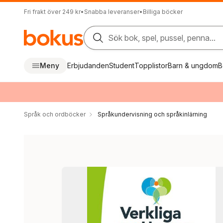
Fri frakt över 249 kr
•
Snabba leveranser
•
Billiga böcker
Sök bok, spel, pussel, penna...
Meny
Erbjudanden
Student
Topplistor
Barn & ungdom
B
Språk och ordböcker
Språkundervisning och språkinlärning