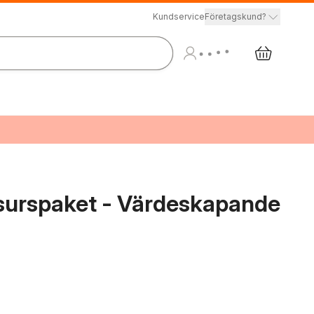
Kundservice
Företagskund?
surspaket - Värdeskapande