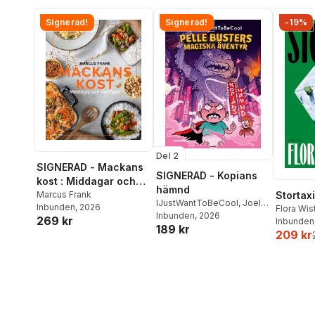
Signerad!
Signerad!
-19%
Del 2
SIGNERAD - Mackans
SIGNERAD - Kopians
kost : Middagar och
hämnd
matlådor
Marcus Frank
Stortaxi
IJustWantToBeCool
,
Joel
Inbunden
, 2026
Flora Wi
Adolphson
Inbunden
, 2026
,
Emil Ejdemo
269 kr
Inbunden
189 kr
Beer
,
Victor Beer
209 kr