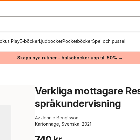
okus Play
E-böcker
Ljudböcker
Pocketböcker
Spel och pussel
Skapa nya rutiner – hälsoböcker upp till 50% →
Verkliga mottagare Re
språkundervisning
Av
Jennie Bengtsson
Kartonnage, Svenska, 2021
740 kr