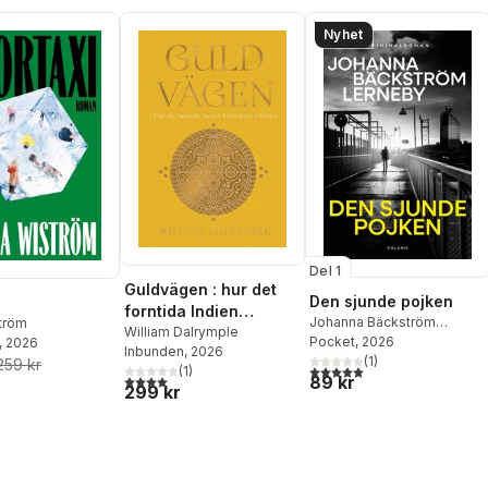
Nyhet
Del 1
Guldvägen : hur det
Den sjunde pojken
forntida Indien
Johanna Bäckström
ström
förändrade världen
William Dalrymple
Lerneby
Pocket
, 2026
, 2026
Inbunden
, 2026
(
1
)
259 kr
5,0
utav 5 stjärnor. Totalt ant
(
1
)
4,0
utav 5 stjärnor. Totalt antal röster:
89 kr
299 kr