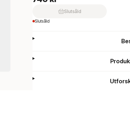
Slutsåld
Slutsåld
Be
Produk
Utfors