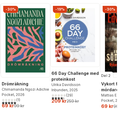
-30%
-19%
-30%
66 Day Challenge med
Del 2
proteinkost
Drömräkning
Vykort från en
Ulrika Davidsson
Chimamanda Ngozi Adichie
mördare
Inbunden
, 2025
Pocket
, 2026
Mattias Edvards
(
29
)
4,3
utav 5 stjärnor. Totalt antal röster:
al röster:
(
1
)
209 kr
Pocket
, 2026
259 kr
5,0
utav 5 stjärnor. Totalt antal röster:
69 kr
99 kr
69 kr
99 kr