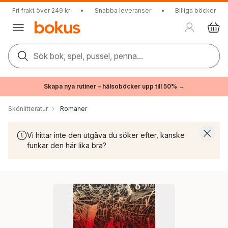
Fri frakt över 249 kr
•
Snabba leveranser
•
Billiga böcker
Sök bok, spel, pussel, penna...
Skapa nya rutiner – hälsoböcker upp till 50% →
Skönlitteratur
Romaner
Vi hittar inte den utgåva du söker efter, kanske
funkar den här lika bra?