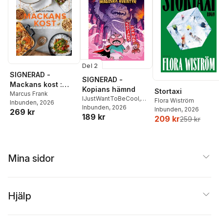
Del 2
SIGNERAD -
SIGNERAD -
Mackans kost :
Kopians hämnd
Stortaxi
Middagar och
Marcus Frank
IJustWantToBeCool
,
Flora Wiström
Inbunden
, 2026
matlådor
Joel Adolphson
Inbunden
, 2026
,
Emil
Inbunden
, 2026
269 kr
189 kr
Ejdemo Beer
,
Victor
209 kr
259 kr
Beer
Mina sidor
Hjälp