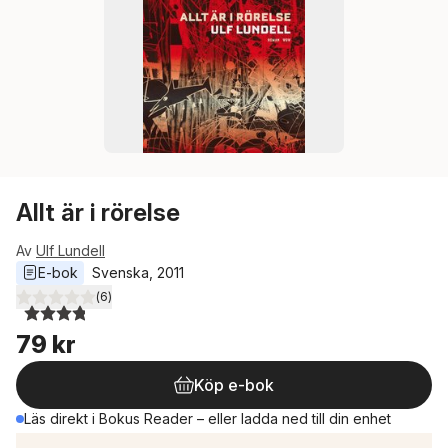
Allt är i rörelse
Av
Ulf Lundell
E-bok
Svenska
, 
2011
(
6
)
3,8
utav 5 stjärnor. Totalt antal röster:
79 kr
Köp e-bok
Läs direkt i Bokus Reader – eller ladda ned till din enhet