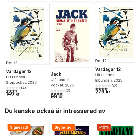
Del 12
Del 12
Vardagar 12
Vardagar 12
Jack
Ulf Lundell
Ulf Lundell
Ulf Lundell
Inbunden
, 2025
Storpocket
, 2026
Pocket
, 2026
(
32
)
(
4
)
4,3
utav 5 stjärnor. Tota
3,5
utav 5 stjärnor. Totalt antal röster:
(
2
)
279 kr
4,0
utav 5 stjärnor. Totalt antal röster:
149 kr
99 kr
Hoppa över listan
Du kanske också är intresserad av
Signerad!
Signerad!
-19%