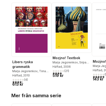
Mozjno! Textbok
Mozjno!
Libers ryska
Marja Jegorenkov
,
Sirpa
Marja Je
grammatik
Piispanen
Häftad
, 2006
,
Tuula Väisänen
,
Piispane
Häftad
, 
Kerstin B. Rydén
(
21
)
Marja Jegorenkov
,
Tiina
4,0
utav 5 stjärnor. Totalt antal röster:
(
519 kr
Salomaa
Häftad
, 2010
,
Kerstin B. Rydén
5,0
utav 5 
143 kr
(
4
)
4,3
utav 5 stjärnor. Totalt antal röster:
613 kr
Hoppa över listan
Mer från samma serie