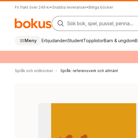
Fri frakt över 249 kr
•
Snabba leveranser
•
Billiga böcker
Sök bok, spel, pussel, penna...
Meny
Erbjudanden
Student
Topplistor
Barn & ungdom
B
Språk och ordböcker
Språk: referensverk och allmänt