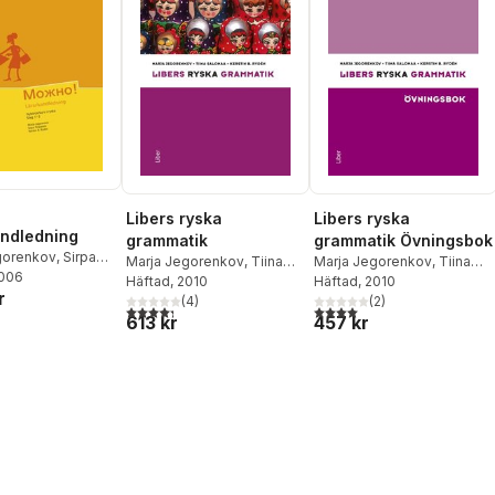
Libers ryska
Libers ryska
ndledning
grammatik
grammatik Övningsbok
gorenkov
,
Sirpa
Marja Jegorenkov
,
Tiina
Marja Jegorenkov
,
Tiina
n
2006
,
Kerstin B. Rydén
Salomaa
Häftad
, 2010
,
Kerstin B. Rydén
Salomaa
Häftad
, 2010
,
Kerstin B. Rydén
r
(
4
)
(
2
)
4,3
utav 5 stjärnor. Totalt antal röster:
4,0
utav 5 stjärnor. Totalt ant
613 kr
457 kr