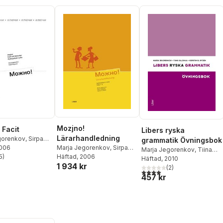
Mozjno!
 Facit
Libers ryska
Lärarhandledning
gorenkov
,
Sirpa
grammatik Övningsbok
Marja Jegorenkov
,
Sirpa
n
2006
Marja Jegorenkov
,
Tiina
Piispanen
Häftad
, 2006
,
Kerstin B. Rydén
5
)
Salomaa
Häftad
, 2010
,
Kerstin B. Rydén
stjärnor. Totalt antal röster:
1 934 kr
(
2
)
4,0
utav 5 stjärnor. Totalt ant
457 kr