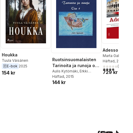
Adesso sì 1 K
Houkka
Marta Gallicchio-
Ruotsinsuomalaisten
Tuula Väisänen
Bornebusch
Häftad
, 2008
,
Kers
Tarinoita ja runoja osa
E-bok
2025
Rydén
(
21
)
4,0
utav 5 stjärnor
1
Aulis Kytömäki
,
Erkki
729 kr
154 kr
Rantonen
Häftad
, 2015
,
Kaarina
144 kr
Makkonen
,
Erkki
al röster:
Parviainen
,
Kerttu Jokela
,
Erkki Anttila
,
Mikko Anttila
,
Aila Somero
,
Raimo
Sillanpää
,
Helena Nykänen
,
Mariana Kyrèn
,
Tuula
Väisänen
,
Pauli Väisänen