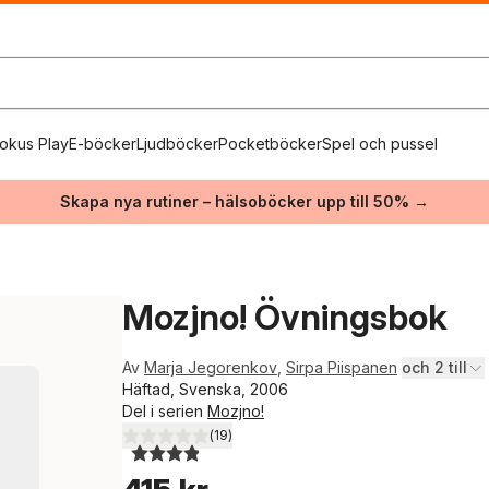
okus Play
E-böcker
Ljudböcker
Pocketböcker
Spel och pussel
Skapa nya rutiner – hälsoböcker upp till 50% →
Mozjno! Övningsbok
Av
Marja Jegorenkov
,
Sirpa Piispanen
och 2 till
Häftad, Svenska, 2006
Del i serien
Mozjno!
(
19
)
3,9
utav 5 stjärnor. Totalt antal röster: