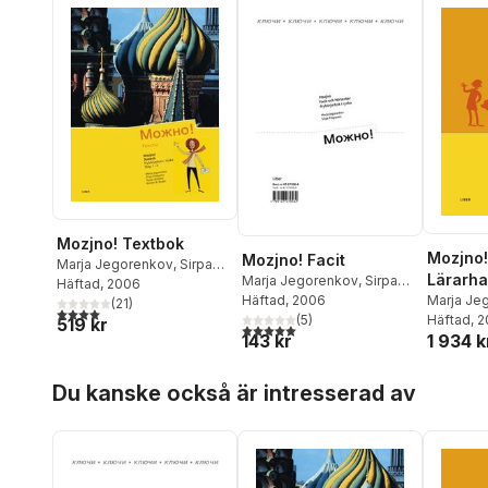
Mozjno! Textbok
Mozjno!
Mozjno! Facit
Marja Jegorenkov
,
Sirpa
Lärarha
Marja Jegorenkov
,
Sirpa
Piispanen
Häftad
, 2006
,
Tuula Väisänen
,
Marja Je
Piispanen
Häftad
, 2006
Kerstin B. Rydén
(
21
)
4,0
utav 5 stjärnor. Totalt antal röster:
Piispane
Häftad
, 
(
5
)
519 kr
5,0
utav 5 stjärnor. Totalt antal röster:
1 934 k
143 kr
Hoppa över listan
Du kanske också är intresserad av