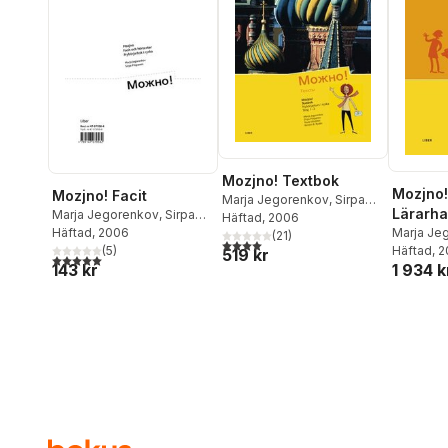
Mozjno! Textbok
Mozjno!
Mozjno! Facit
Marja Jegorenkov
,
Sirpa
Lärarha
Marja Jegorenkov
,
Sirpa
Piispanen
Häftad
, 2006
,
Tuula Väisänen
,
Marja Je
Piispanen
Häftad
, 2006
Kerstin B. Rydén
(
21
)
4,0
utav 5 stjärnor. Totalt antal röster:
Piispane
Häftad
, 
(
5
)
519 kr
5,0
utav 5 stjärnor. Totalt antal röster:
1 934 k
143 kr