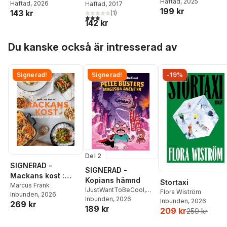
Häftad
, 2025
Häftad
, 2026
Häftad
, 2017
199 kr
143 kr
(
1
)
3,0
utav 5 stjärnor. Totalt antal röster:
142 kr
Hoppa över listan
Du kanske också är intresserad av
Signerad!
Signerad!
-19%
Del 2
SIGNERAD -
SIGNERAD -
Mackans kost :
Kopians hämnd
Stortaxi
Middagar och
Marcus Frank
IJustWantToBeCool
,
Flora Wiström
Inbunden
, 2026
matlådor
Joel Adolphson
Inbunden
, 2026
,
Emil
Inbunden
, 2026
269 kr
189 kr
Ejdemo Beer
,
Victor
209 kr
259 kr
Beer