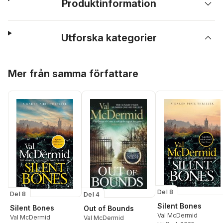
Produktinformation
Utforska kategorier
Hoppa över listan
Mer från samma författare
Del 8
Del 8
Del 4
Silent Bones
Silent Bones
Out of Bounds
Val McDermid
Val McDermid
Val McDermid