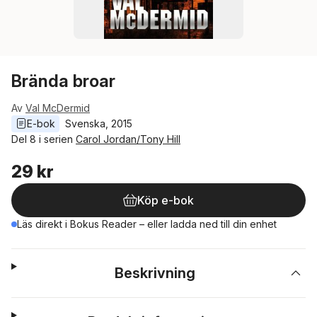
Brända broar
Av
Val McDermid
E-bok
Svenska
, 
2015
Del 8 i serien
Carol Jordan/Tony Hill
29 kr
Köp e-bok
Läs direkt i Bokus Reader – eller ladda ned till din enhet
Beskrivning