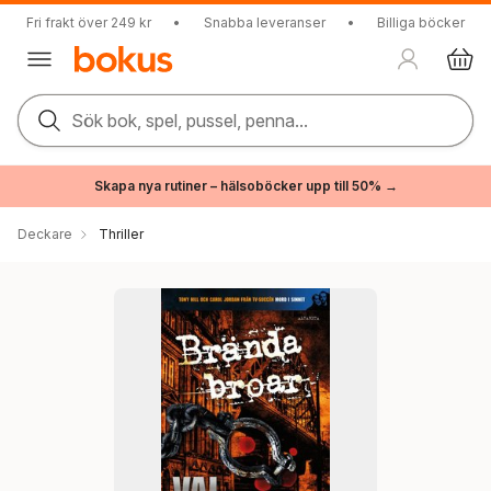
Fri frakt över 249 kr
•
Snabba leveranser
•
Billiga böcker
Sök bok, spel, pussel, penna...
Skapa nya rutiner – hälsoböcker upp till 50% →
Deckare
Thriller