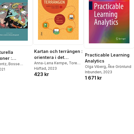
Kartan och terrängen :
turella
Practicable Learning
orientera i det
oner :
Analytics
didaktiska landskapet
Anna-Lena Kempe
,
Tore
ik för
entz
,
Bosse
Olga Viberg
,
Åke Grönlund
West
Häftad
, 2023
t
2021
,
Helen Avery
,
turellt lärande
Inbunden
, 2023
423 kr
Bergh
,
Lotta
1 671 kr
,
Pirjo
erä
,
Johannes
d
,
Kerstin von
n
,
Johan
n
,
Matilda Wiklund