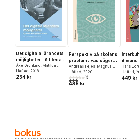
Det digitala lärandets
Perspektiv på skolans
Interkul
möjligheter : Att leda
problem : vad säger
dimensi
den digitala skolan
Åke Grönlund
,
Matilda
forskningen?
Andreas Fejes
,
Magnus
pedagog
Hans Lor
Wiklund
Häftad
, 2018
Dahlstedt
Häftad
, 2020
,
Majsa Allelin
,
Bergsted
Häftad
, 
interkul
254 kr
449 kr
Emma Arneback
(
1
)
,
Dennis
Andreas 
3,0
utav 5 stjärnor. Totalt antal röster:
489 kr
Beach
,
Gert Biesta
,
Björkman
Marianne Dovemark
,
Silvia
Lahdenp
Edling
,
Tomas Englund
,
Lunnebla
Håkan Gustafsson
,
Bernt
Brömsse
Gustavsson
,
Eva-Marie
Söderma
Harlin
,
Fredrik Hertzberg
,
Magnus Hultén
,
Malin
Ideland
,
Sara Irisdotter
Aldenmyr
,
Thomas
Johansson
,
Jan Jämte
,
Anders Jönsson
,
Anna-