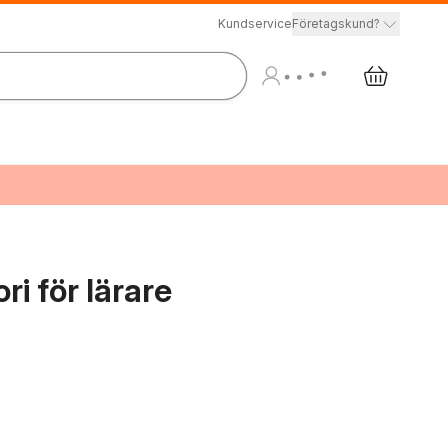
Kundservice
Företagskund?
i för lärare