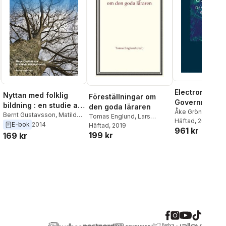
Electronic
Nyttan med folklig
Föreställningar om
Government
bildning : en studie av
den goda läraren
Åke Grönlund
kapitalformer i
Bernt Gustavsson
,
Matilda
Tomas Englund
,
Lars
Häftad
, 2012
Wiklund
E-bok
2014
folkbildande
Erikson
Häftad
, 2019
,
Owe Lindberg
,
961 kr
199 kr
Agneta Linné
,
Jan
169 kr
verksamhet
Morawski
,
Kerstin Skog-
Östlin
,
Ninni Wahlström
,
Matilda Wiklund