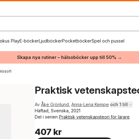
okus Play
E-böcker
Ljudböcker
Pocketböcker
Spel och pussel
Skapa nya rutiner – hälsoböcker upp till 50% →
ilosofi
Praktisk vetenskapsteor
Av
Åke Grönlund
,
Anna-Lena Kempe
och 1 till
Häftad, Svenska, 2021
Del i serien
Praktisk vetenskapsteori för lärare
407 kr