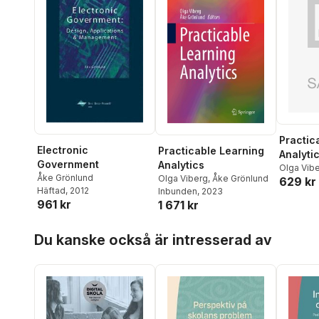
Practic
Electronic
Practicable Learning
Analyti
Government
Analytics
Olga Vib
Åke Grönlund
Olga Viberg
,
Åke Grönlund
629 kr
Häftad
, 2012
Inbunden
, 2023
961 kr
1 671 kr
Hoppa över listan
Du kanske också är intresserad av