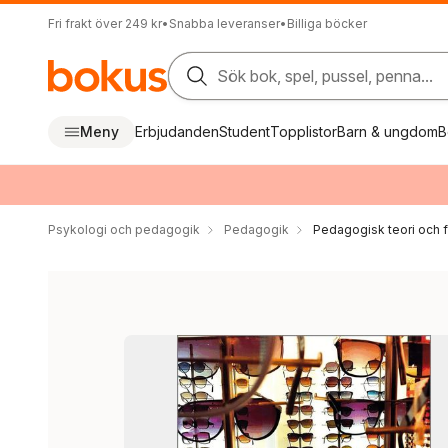
Fri frakt över 249 kr
•
Snabba leveranser
•
Billiga böcker
Sök bok, spel, pussel, penna...
Meny
Erbjudanden
Student
Topplistor
Barn & ungdom
B
Psykologi och pedagogik
Pedagogik
Pedagogisk teori och f