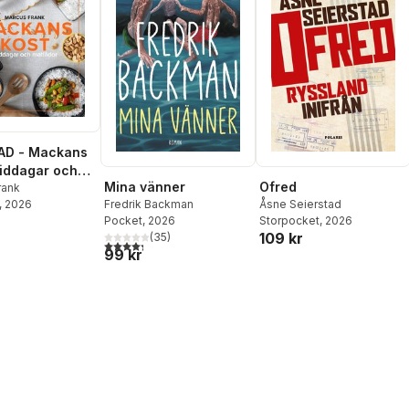
AD - Mackans
Middagar och
Mina vänner
Ofred
r
rank
, 2026
Fredrik Backman
Åsne Seierstad
Pocket
, 2026
Storpocket
, 2026
109 kr
(
35
)
4,3
utav 5 stjärnor. Totalt antal röster:
99 kr