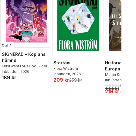
Del 2
SIGNERAD - Kopians
hämnd
Stortaxi
Historiens åte
IJustWantToBeCool
,
Joel
Flora Wiström
Europa och
Adolphson
Inbunden
, 2026
,
Emil Ejdemo
Inbunden
, 2026
världsordning
Martin Kragh
189 kr
Beer
,
Victor Beer
209 kr
259 kr
Inbunden
, 2025
sammanbrott
(
33
)
4,6
utav 5 stjärnor
219 kr
259 kr