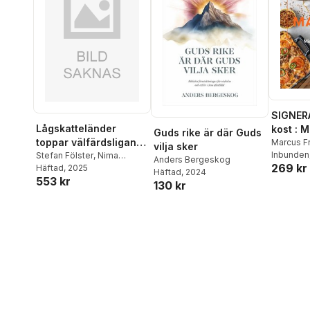
SIGNER
Lågskatteländer
kost : 
Guds rike är där Guds
toppar välfärdsligan -
matlådo
Marcus F
vilja sker
Inbunden
medan
Stefan Fölster
,
Nima
Anders Bergeskog
269 kr
Sanandaji
Häftad
, 2025
högskatteländer
Häftad
, 2024
553 kr
tappar
130 kr