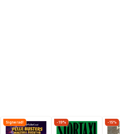
Signerad!
-19%
-15%