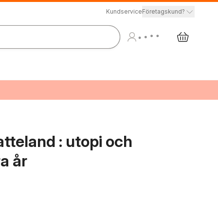
Kundservice
Företagskund?
atteland : utopi och
a år