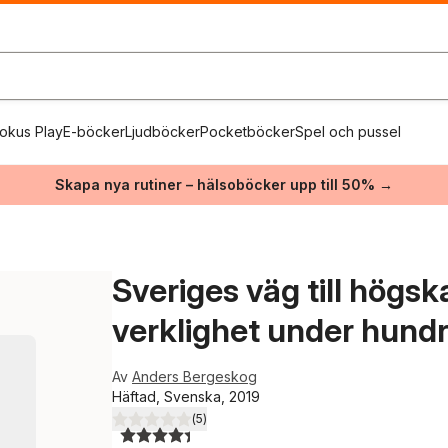
okus Play
E-böcker
Ljudböcker
Pocketböcker
Spel och pussel
Skapa nya rutiner – hälsoböcker upp till 50% →
Sveriges väg till högsk
verklighet under hundr
Av
Anders Bergeskog
Häftad, Svenska, 2019
(
5
)
4,4
utav 5 stjärnor. Totalt antal röster: