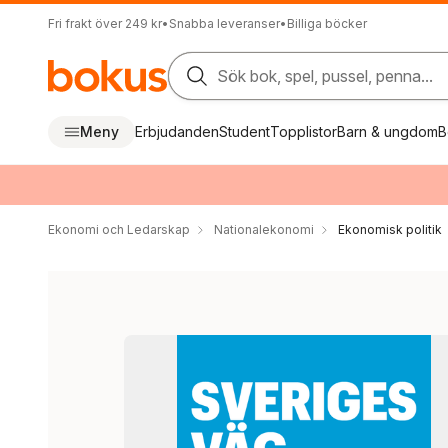
Fri frakt över 249 kr
•
Snabba leveranser
•
Billiga böcker
Sök bok, spel, pussel, penna...
Meny
Erbjudanden
Student
Topplistor
Barn & ungdom
B
Ekonomi och Ledarskap
Nationalekonomi
Ekonomisk politik