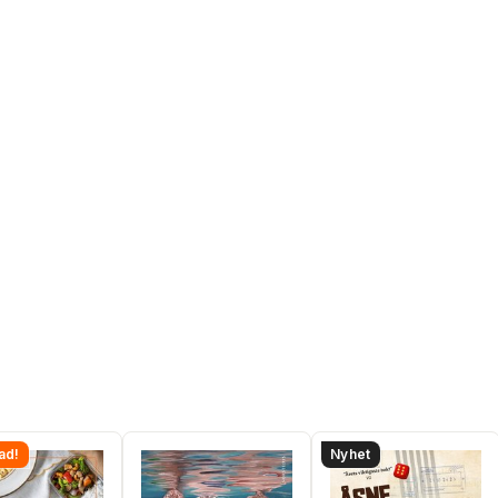
ad!
Nyhet