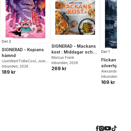
Del 2
SIGNERAD - Mackans
SIGNERAD - Kopians
Del 1
kost : Middagar och
hämnd
matlådor
Marcus Frank
Flickan och
IJustWantToBeCool
,
Joel
Inbunden
, 2026
silverhjorten
Adolphson
Inbunden
, 2026
,
Emil Ejdemo
269 kr
Alexandra Bring
189 kr
Beer
,
Victor Beer
Inbunden
, 2026
169 kr