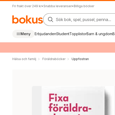
Fri frakt över 249 kr
•
Snabba leveranser
•
Billiga böcker
Sök bok, spel, pussel, penna...
Meny
Erbjudanden
Student
Topplistor
Barn & ungdom
B
Hälsa och familj
Föräldraböcker
Uppfostran