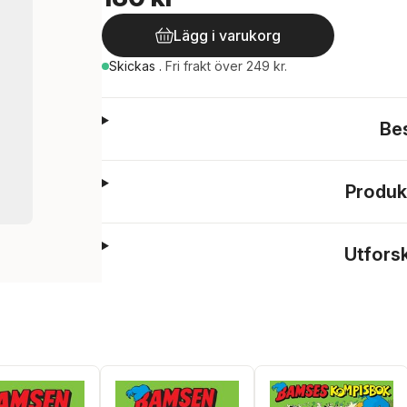
Lägg i varukorg
Skickas
.
Fri frakt över 249 kr.
Be
Produk
Utfors