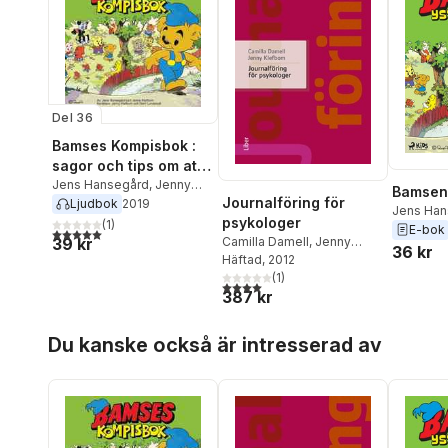
Del 36
Bamses Kompisbok :
sagor och tips om att
vara kompisar
Jens Hansegård
,
Jenny
Bamsen 
Journalföring för
Klefbom
Ljudbok
2019
Jens Han
psykologer
(
1
)
Klefbom
E-bok
5,0
utav 5 stjärnor. Totalt antal röster:
39 kr
Camilla Damell
,
Jenny
36 kr
Klefbom
Häftad
, 2012
(
1
)
4,0
utav 5 stjärnor. Totalt antal röster:
387 kr
Hoppa över listan
Du kanske också är intresserad av