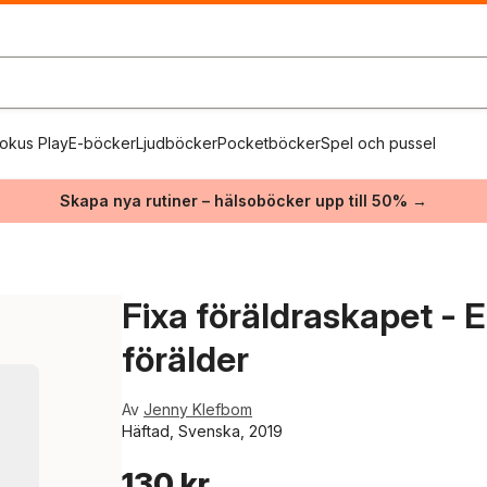
okus Play
E-böcker
Ljudböcker
Pocketböcker
Spel och pussel
Skapa nya rutiner – hälsoböcker upp till 50% →
Fixa föräldraskapet - E
förälder
Av
Jenny Klefbom
Häftad, Svenska, 2019
130 kr