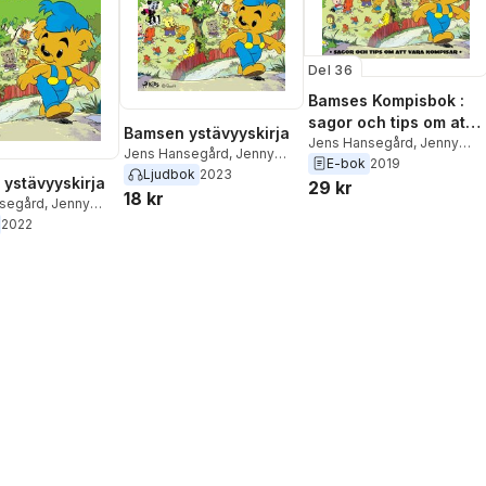
Del 36
Bamses Kompisbok :
sagor och tips om att
Bamsen ystävyyskirja
vara kompisar
Jens Hansegård
,
Jenny
Jens Hansegård
,
Jenny
Klefbom
E-bok
2019
Klefbom
Ljudbok
2023
ystävyyskirja
29 kr
18 kr
segård
,
Jenny
2022