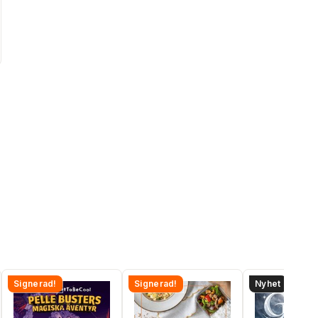
Signerad!
Signerad!
Nyhet