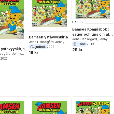
Del 36
Bamses Kompisbok :
sagor och tips om att
Bamsen ystävyyskirja
vara kompisar
Jens Hansegård
,
Jenny
Jens Hansegård
,
Jenny
Klefbom
E-bok
2019
Klefbom
Ljudbok
2023
ystävyyskirja
29 kr
18 kr
segård
,
Jenny
2022