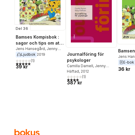
Del 36
Bamses Kompisbok :
sagor och tips om att
vara kompisar
Jens Hansegård
,
Jenny
Bamsen 
Journalföring för
Klefbom
Ljudbok
2019
Jens Han
psykologer
(
1
)
Klefbom
E-bok
5,0
utav 5 stjärnor. Totalt antal röster:
39 kr
Camilla Damell
,
Jenny
36 kr
Klefbom
Häftad
, 2012
(
1
)
4,0
utav 5 stjärnor. Totalt antal röster:
387 kr