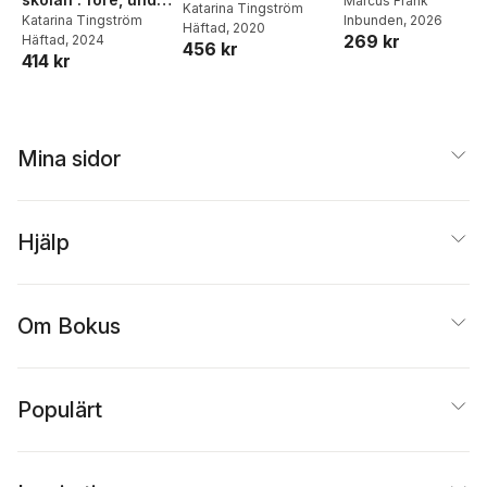
Middagar och
Marcus Frank
verksamheter
Katarina Tingström
Inbunden
, 2026
och efter en
Katarina Tingström
matlådor
Häftad
, 2020
269 kr
Häftad
, 2024
allvarlig händelse
456 kr
414 kr
Mina sidor
Hjälp
Om Bokus
Populärt