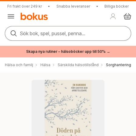
Fri frakt över 249 kr
•
Snabba leveranser
•
Billiga böcker
Sök bok, spel, pussel, penna...
Skapa nya rutiner – hälsoböcker upp till 50% →
Hälsa och familj
Hälsa
Särskilda hälsotillstånd
Sorghantering