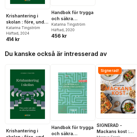
Handbok för trygga
Krishantering i
och säkra
skolan : före, under
verksamheter
Katarina Tingström
och efter en
Katarina Tingström
Häftad
, 2020
Häftad
, 2024
allvarlig händelse
456 kr
414 kr
Hoppa över listan
Du kanske också är intresserad av
Signerad!
SIGNERAD -
Handbok för trygga
Krishantering i
Mackans kost :
och säkra
skolan : före, under